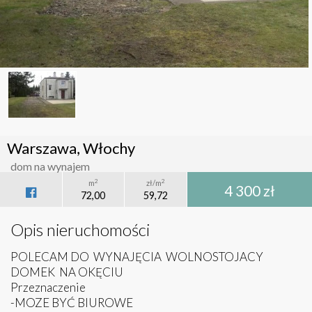
Warszawa, Włochy
dom na wynajem
2
2
m
zł/m
4 300 zł
72,00
59,72
Opis nieruchomości
POLECAM DO WYNAJĘCIA WOLNOSTOJACY
DOMEK NA OKĘCIU
Przeznaczenie
-MOZE BYĆ BIUROWE