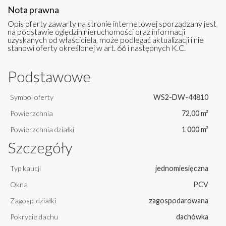
Nota prawna
Opis oferty zawarty na stronie internetowej sporządzany jest
na podstawie oględzin nieruchomości oraz informacji
uzyskanych od właściciela, może podlegać aktualizacji i nie
stanowi oferty określonej w art. 66 i następnych K.C.
Podstawowe
Symbol oferty
WS2-DW-44810
Powierzchnia
72,00 m²
Powierzchnia działki
1 000 m²
Szczegóły
Typ kaucji
jednomiesięczna
Okna
PCV
Zagosp. działki
zagospodarowana
Pokrycie dachu
dachówka