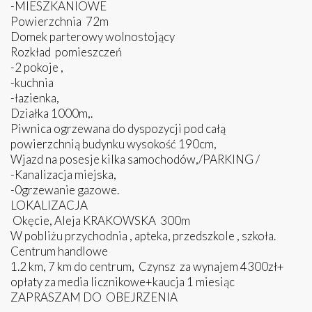
-MIESZKANIOWE
Powierzchnia 72m
Domek parterowy wolnostojący
Rozkład pomieszczeń
-2 pokoje ,
-kuchnia
-łazienka,
Działka 1000m,.
Piwnica ogrzewana do dyspozycji pod całą
powierzchnią budynku wysokość 190cm,
Wjazd na posesje kilka samochodów,/PARKING /
-Kanalizacja miejska,
-0grzewanie gazowe.
LOKALIZACJA
Okęcie, Aleja KRAKOWSKA 300m
W pobliżu przychodnia , apteka, przedszkole , szkoła.
Centrum handlowe
1.2 km, 7 km do centrum, Czynsz za wynajem 4300zł+
opłaty za media licznikowe+kaucja 1 miesiąc
ZAPRASZAM DO OBEJRZENIA