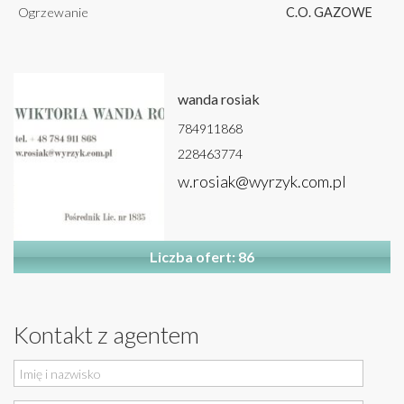
Ogrzewanie
C.O. GAZOWE
wanda rosiak
784911868
228463774
w.rosiak@wyrzyk.com.pl
Liczba ofert: 86
Kontakt z agentem