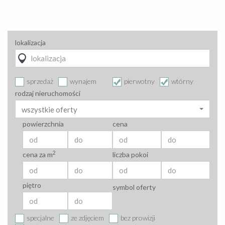
lokalizacja
sprzedaż
wynajem
pierwotny
wtórny
rodzaj nieruchomości
wszystkie oferty
powierzchnia
cena
2
cena za m
liczba pokoi
piętro
symbol oferty
specjalne
ze zdjęciem
bez prowizji