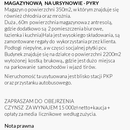
MAGAZYNOWĄ NA URSYNOWIE - PYRY
Magazyn o powierzchni 350m2, w którym znajduje się
również chłodnia oraz mroźnia.
Duża , 60m powierzchnia magazynowa z antresolą,
gdzie dodatkowo są 2 pomieszczenia biurowe,
łazienka i kuchnia)Hala jest wysokiego składowania, są
zamontowane regały do wykorzystania przez klienta.
Podłogi niepylne, a w częsci socjalnej płytki pcv.
Budynek znajduje się na działce o powierzchni 2200m2
wyłożonej kostką brukową., gdzie jest dużo miejsca
na parkowanie samochodów i wjazd tirów.
Nieruchomość ta usytuowana jest blisko stacji PKP
oraz przystanku autobusowego.
ZAPRASZAM DO OBEJRZENIA
CZYNSZ ZA WYNAJEM 15 000zł netto+kaucja +
opłaty za media licznikowe według zużycia.
Nota prawna