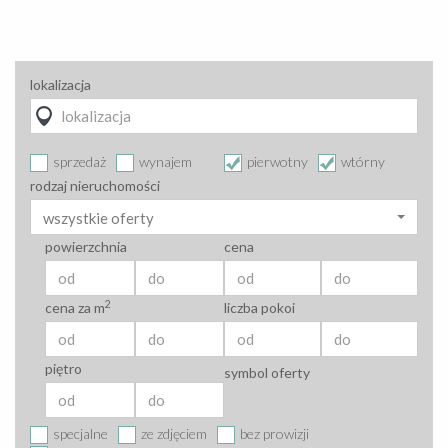
lokalizacja
sprzedaż
wynajem
pierwotny
wtórny
rodzaj nieruchomości
wszystkie oferty
powierzchnia
cena
2
cena za m
liczba pokoi
piętro
symbol oferty
specjalne
ze zdjęciem
bez prowizji