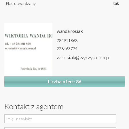
Plac utwardzany
tak
wanda rosiak
784911868
228463774
w.rosiak@wyrzyk.com.pl
Liczba ofert: 86
Kontakt z agentem