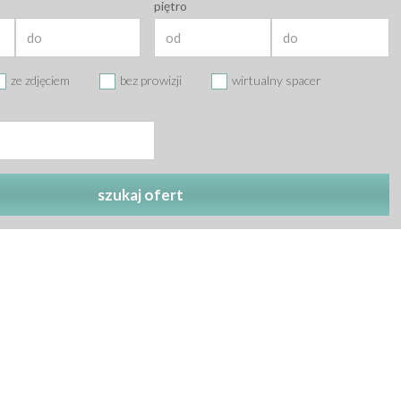
piętro
ze zdjęciem
bez prowizji
wirtualny spacer
szukaj ofert