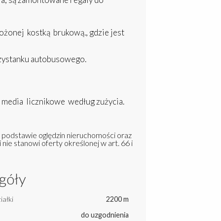
ożonej kostką brukową., gdzie jest
rzystanku autobusowego.
edia licznikowe według zużycia.
a podstawie oględzin nieruchomości oraz
 nie stanowi oferty określonej w art. 66 i
góły
iałki
2200 m
do uzgodnienia