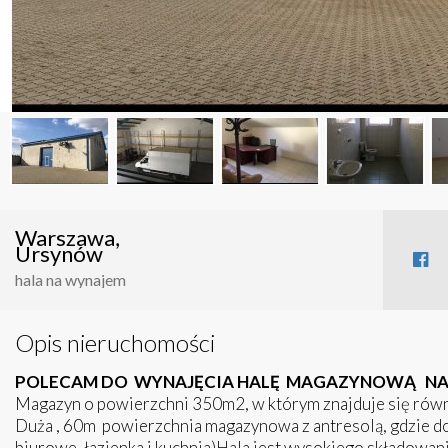
Warszawa,
Ursynów
hala na wynajem
Opis nieruchomości
POLECAM DO WYNAJĘCIA HALĘ MAGAZYNOWĄ NA 
Magazyn o powierzchni 350m2, w którym znajduje się równ
Duża , 60m powierzchnia magazynowa z antresolą, gdzie 
biurowe, łazienka i kuchnia)Hala jest wysokiego składowa