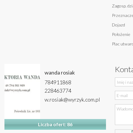
Zagosp. dzi
Przeznacze
Dojazd
Położenie
Plac utwar
Konta
wanda rosiak
784911868
228463774
w.rosiak@wyrzyk.com.pl
Liczba ofert: 86