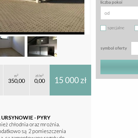
liczba pokoi
specjalne
symbol oferty
2
2
m
zł/m
15 000 zł
350,00
0,00
URSYNOWIE - PYRY
ież chłodnia oraz mroźnia.
dodatkowo są 2 pomieszczenia
nia, są zamontowane regały do