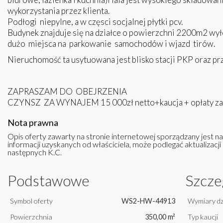
wykorzystania przez klienta.
Podłogi niepylne, a w częsci socjalnej płytki pcv.
Budynek znajduje się na działce o powierzchni 2200m2 wył
dużo miejsca na parkowanie samochodów i wjazd tirów.
Nieruchomość ta usytuowana jest blisko stacji PKP oraz p
ZAPRASZAM DO OBEJRZENIA
CZYNSZ ZA WYNAJEM 15 000zł netto+kaucja + opłaty za m
Nota prawna
Opis oferty zawarty na stronie internetowej sporządzany jest n
informacji uzyskanych od właściciela, może podlegać aktualizacji i
następnych K.C.
Podstawowe
Szcze
Symbol oferty
WS2-HW-44913
Wymiary dz
Powierzchnia
350,00 m²
Typ kaucji