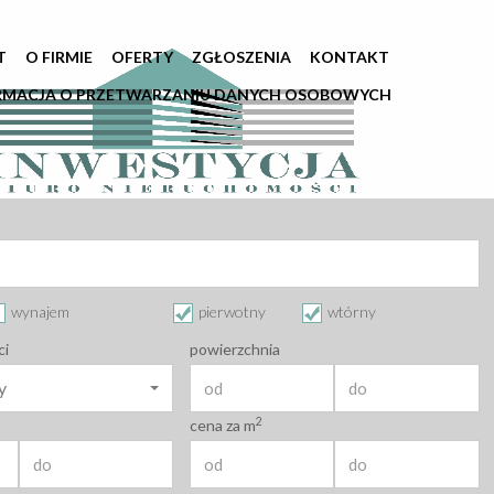
T
O FIRMIE
OFERTY
ZGŁOSZENIA
KONTAKT
RMACJA O PRZETWARZANIU DANYCH OSOBOWYCH
wynajem
pierwotny
wtórny
ci
powierzchnia
y
2
cena za m