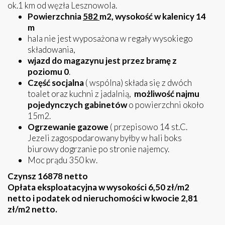
ok.1 km od węzła Lesznowola.
Powierzchnia
582
m2, wysokość w kalenicy 14
m
hala nie jest wyposażona w regały wysokiego
składowania,
wjazd do magazynu jest przez bramę z
poziomu 0
.
Część socjalna
( wspólna) składa się z dwóch
toalet oraz kuchni z jadalnią,
możliwość najmu
pojedynczych gabinetów
o powierzchni około
15m2.
Ogrzewanie gazowe
( przepisowo 14 st.C.
Jezeli zagospodarowany byłby w hali boks
biurowy dogrzanie po stronie najemcy.
Moc prądu 350 kw.
Czynsz 16878 netto
Opłata eksploatacyjna w wysokości 6,50 zł/m2
netto i podatek od nieruchomości w kwocie 2,81
zł/m2 netto.