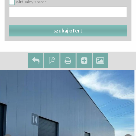
wirtualny spacer
szukaj ofert