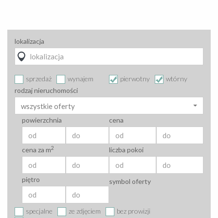
lokalizacja
sprzedaż
wynajem
pierwotny
wtórny
rodzaj nieruchomości
wszystkie oferty
powierzchnia
cena
2
cena za m
liczba pokoi
piętro
symbol oferty
specjalne
ze zdjęciem
bez prowizji