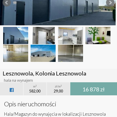
Lesznowola, Kolonia Lesznowola
hala na wynajem
2
2
m
zł/m
16 878 zł
582,00
29,00
Opis nieruchomości
Hala/Magazyn do wynajęcia w lokalizacji Lesznowola