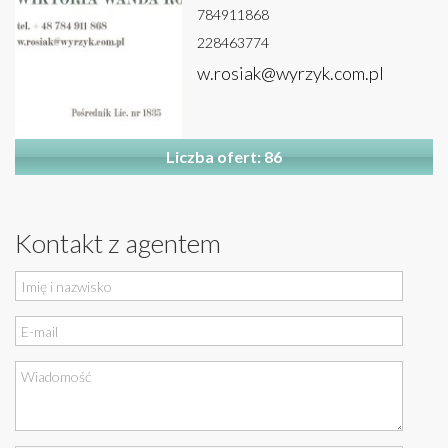
784911868
228463774
w.rosiak@wyrzyk.com.pl
Liczba ofert: 86
Kontakt z agentem