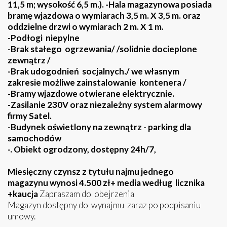
11,5 m; wysokość 6,5 m.). -Hala magazynowa posiada
bramę wjazdowa o wymiarach 3,5 m. X 3,5 m. oraz
oddzielne drzwi o wymiarach 2 m. X 1 m.
-Podłogi niepylne
-Brak stałego ogrzewania/ /solidnie docieplone
zewnątrz /
-Brak udogodnień socjalnych./ we własnym
zakresie możliwe zainstalowanie kontenera /
-Bramy wjazdowe otwierane elektrycznie.
-Zasilanie 230V oraz niezależny system alarmowy
firmy Satel.
-Budynek oświetlony na zewnątrz - parking dla
samochodów
-. Obiekt ogrodzony, dostępny 24h/7,
Miesięczny czynsz z tytułu najmu jednego
magazynu wynosi 4.500 zł+ media według licznika
+kaucja
Zapraszam do obejrzenia
Magazyn dostępny do wynajmu zaraz po podpisaniu
umowy.