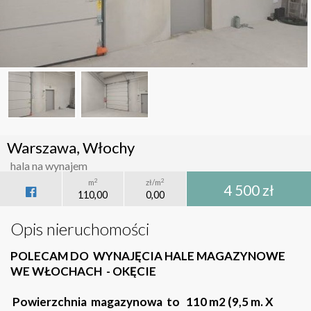
Warszawa, Włochy
hala na wynajem
2
2
m
zł/m
4 500 zł
110,00
0,00
Opis nieruchomości
POLECAM DO WYNAJĘCIA HALE MAGAZYNOWE
WE WŁOCHACH - OKĘCIE
Powierzchnia magazynowa to 110 m2 (9,5 m. X