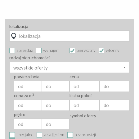
lokalizacja
sprzedaż
wynajem
pierwotny
wtórny
rodzaj nieruchomości
wszystkie oferty
powierzchnia
cena
2
cena za m
liczba pokoi
piętro
symbol oferty
specjalne
ze zdjęciem
bez prowizji