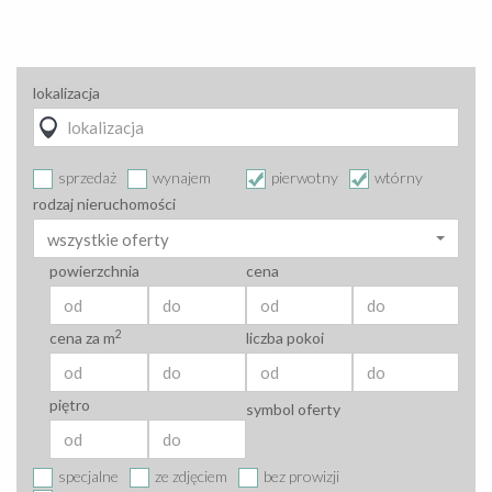
lokalizacja
sprzedaż
wynajem
pierwotny
wtórny
rodzaj nieruchomości
wszystkie oferty
powierzchnia
cena
2
cena za m
liczba pokoi
piętro
symbol oferty
specjalne
ze zdjęciem
bez prowizji