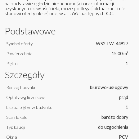
na podstawie oględzin nieruchomości oraz informacji
uzyskanych od właściciela, może podlegać aktualizacji i nie
stanowi oferty określonej w art. 66 i następnych K.C.
Podstawowe
Symbol oferty
WS2-LW-44927
Powierzchnia
15,00 m²
Piętro
1
Szczegóły
Rodzaj budynku
biurowo-usługowy
Opłaty wg liczników
prąd
Liczba pięter w budynku
1
Stan lokalu
bardzo dobry
Typ kaucji
do uzgodnienia
Okna
PCV