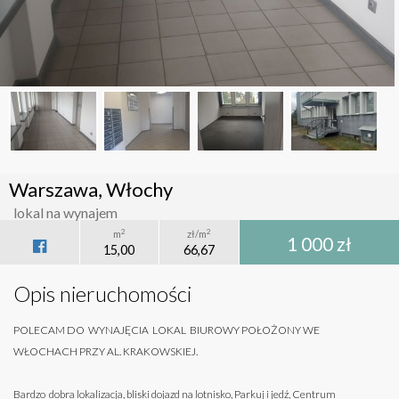
Warszawa, Włochy
lokal na wynajem
2
2
m
zł/m
1 000 zł
15,00
66,67
Opis nieruchomości
POLECAM DO WYNAJĘCIA LOKAL BIUROWY POŁOŻONY WE
WŁOCHACH PRZY AL. KRAKOWSKIEJ.
Bardzo dobra lokalizacja, bliski dojazd na lotnisko, Parkuj i jedź, Centrum