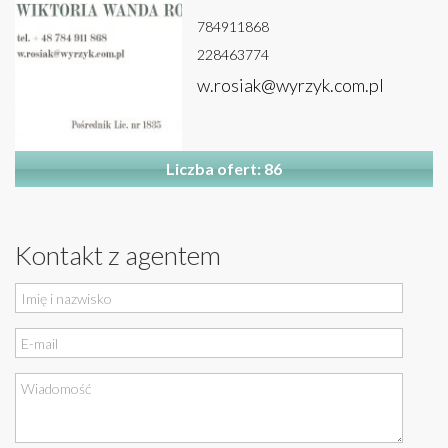
784911868
228463774
w.rosiak@wyrzyk.com.pl
Liczba ofert: 86
Kontakt z agentem