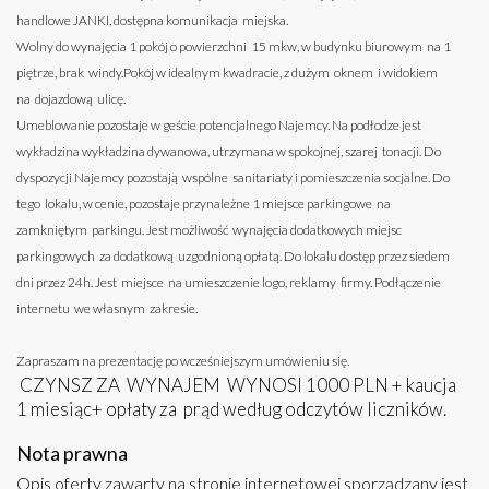
handlowe JANKI, dostępna komunikacja miejska.
Wolny do wynajęcia 1 pokój o powierzchni 15 mkw, w budynku biurowym na 1
piętrze, brak windy.Pokój w idealnym kwadracie, z dużym oknem i widokiem
na dojazdową ulicę.
Umeblowanie pozostaje w geście potencjalnego Najemcy. Na podłodze jest
wykładzina wykładzina dywanowa, utrzymana w spokojnej, szarej tonacji. Do
dyspozycji Najemcy pozostają wspólne sanitariaty i pomieszczenia socjalne. Do
tego lokalu, w cenie, pozostaje przynależne 1 miejsce parkingowe na
zamkniętym parkingu. Jest możliwość wynajęcia dodatkowych miejsc
parkingowych za dodatkową uzgodnioną opłatą. Do lokalu dostęp przez siedem
dni przez 24h. Jest miejsce na umieszczenie logo, reklamy firmy. Podłączenie
internetu we własnym zakresie.
Zapraszam na prezentację po wcześniejszym umówieniu się.
CZYNSZ ZA WYNAJEM WYNOSI 1000 PLN + kaucja
1 miesiąc+ opłaty za prąd według odczytów liczników.
Nota prawna
Opis oferty zawarty na stronie internetowej sporządzany jest