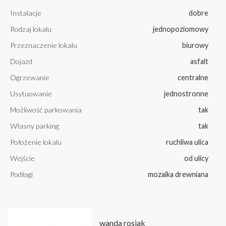
Instalacje
dobre
Rodzaj lokalu
jednopoziomowy
Przeznaczenie lokalu
biurowy
Dojazd
asfalt
Ogrzewanie
centralne
Usytuowanie
jednostronne
Możliwość parkowania
tak
Własny parking
tak
Położenie lokalu
ruchliwa ulica
Wejście
od ulicy
Podłogi
mozaika drewniana
wanda rosiak