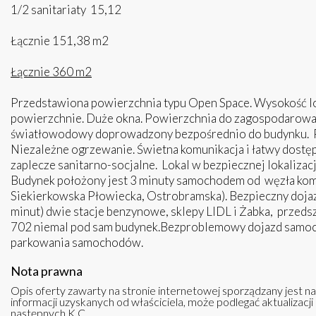
1/2 sanitariaty 15,12
Łącznie 151,38 m2
Łącznie 360 m2
Przedstawiona powierzchnia typu Open Space. Wysokość lok
powierzchnie. Duże okna. Powierzchnia do zagospodarowan
światłowodowy doprowadzony bezpośrednio do budynku. 
Niezależne ogrzewanie. Świetna komunikacja i łatwy dostęp
zaplecze sanitarno-socjalne. Lokal w bezpiecznej lokaliza
Budynek położony jest 3 minuty samochodem od węzła ko
Siekierkowska Płowiecka, Ostrobramska). Bezpieczny dojaz
minut) dwie stacje benzynowe, sklepy LIDL i Żabka, przeds
702 niemal pod sam budynek.Bezproblemowy dojazd samo
parkowania samochodów.
Nota prawna
Opis oferty zawarty na stronie internetowej sporządzany jest n
informacji uzyskanych od właściciela, może podlegać aktualizacji i
następnych K.C.