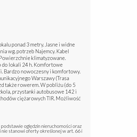
alu ponad 3 metry. Jasne i widne
ia wg. potrzeb Najemcy. Kabel
Powierzchnie klimatyzowane.
 do lokali 24 h. Komfortowe
cji. Bardzo nowoczesny i komfortowy.
munikacyjnego Warszawy (Trasa
d także rowerem. W pobliżu (do 5
zkola, przystanki autobusowe 142 i
chodów ciężarowych TIR. Możliwość
a podstawie oględzin nieruchomości oraz
 nie stanowi oferty określonej w art. 66 i