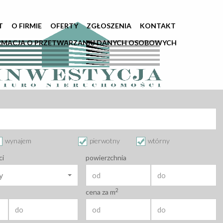
T
O FIRMIE
OFERTY
ZGŁOSZENIA
KONTAKT
RMACJA O PRZETWARZANIU DANYCH OSOBOWYCH
wynajem
pierwotny
wtórny
ci
powierzchnia
y
2
cena za m