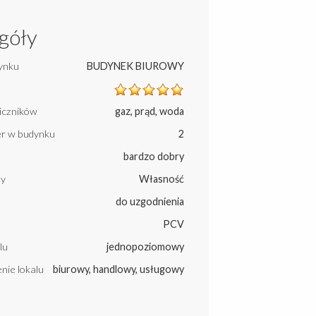
góły
ynku
BUDYNEK BIUROWY
liczników
gaz, prąd, woda
ter w budynku
2
bardzo dobry
ny
Własność
do uzgodnienia
PCV
lu
jednopoziomowy
nie lokalu
biurowy, handlowy, usługowy