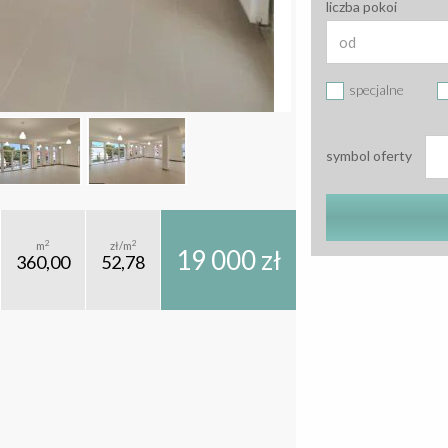
liczba pokoi
specjalne
symbol oferty
2
2
m
zł/m
19 000 zł
360,00
52,78