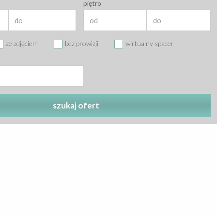
piętro
ze zdjęciem
bez prowizji
wirtualny spacer
szukaj ofert