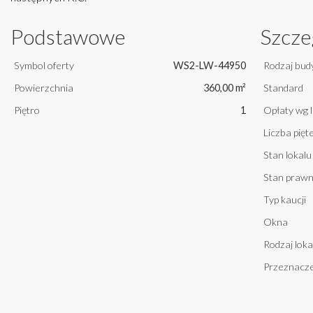
Podstawowe
Szcze
Symbol oferty
WS2-LW-44950
Rodzaj bud
Powierzchnia
360,00 m²
Standard
Piętro
1
Opłaty wg 
Liczba pię
Stan lokalu
Stan praw
Typ kaucji
Okna
Rodzaj loka
Przeznacze