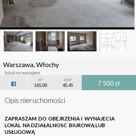
Warszawa, Włochy
lokal na wynajem
2
2
m
zł/m
7 500 zł
165,00
45,45
Opis nieruchomości
ZAPRASZAM DO OBEJRZENIA I WYNAJECIA
LOKAL NA DZIAŁALNOSC BIUROWĄ LUB
USŁUGOWĄ