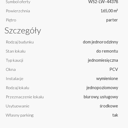
Symbol oferty
WS2-LW-44378
Powierzchnia
165,00 m²
Piętro
parter
Szczegóły
Rodzaj budynku
dom jednorodzinny
Stan lokalu
do remontu
Typ kaucji
jednomiesięczna
Okna
PCV
Instalacje
wymienione
Rodzaj lokalu
jednopoziomowy
Przeznaczenie lokalu
biurowy, usługowy
Usytuowanie
środkowe
Własny parking
tak