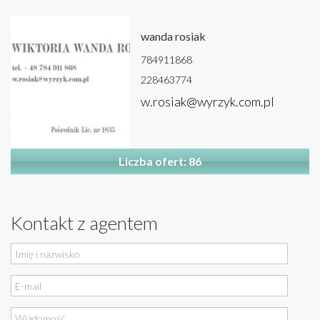
wanda rosiak
784911868
228463774
w.rosiak@wyrzyk.com.pl
Liczba ofert: 86
Kontakt z agentem