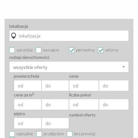
lokalizacja
sprzedaż
wynajem
pierwotny
wtórny
rodzaj nieruchomości
wszystkie oferty
powierzchnia
cena
2
cena za m
liczba pokoi
piętro
symbol oferty
specjalne
ze zdjęciem
bez prowizji