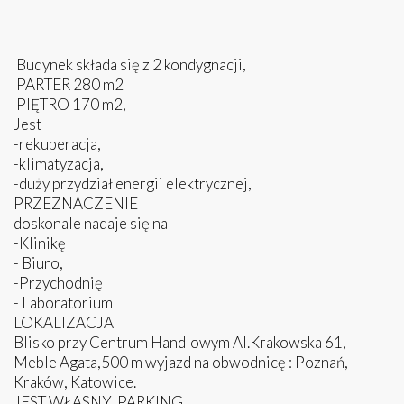
Budynek składa się z 2 kondygnacji,
PARTER 280 m2
PIĘTRO 170 m2,
Jest
-rekuperacja,
-klimatyzacja,
-duży przydział energii elektrycznej,
PRZEZNACZENIE
doskonale nadaje się na
-Klinikę
- Biuro,
-Przychodnię
- Laboratorium
LOKALIZACJA
Blisko przy Centrum Handlowym Al.Krakowska 61,
Meble Agata,500 m wyjazd na obwodnicę : Poznań,
Kraków, Katowice.
JEST WŁASNY PARKING