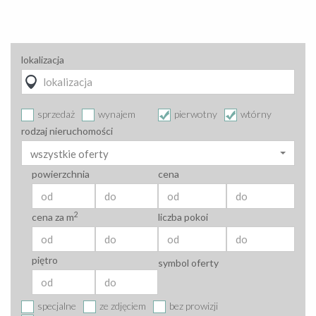
lokalizacja
sprzedaż
wynajem
pierwotny
wtórny
rodzaj nieruchomości
wszystkie oferty
powierzchnia
cena
2
cena za m
liczba pokoi
piętro
symbol oferty
specjalne
ze zdjęciem
bez prowizji