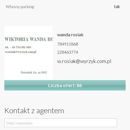
Własny parking
tak
wanda rosiak
784911868
228463774
w.rosiak@wyrzyk.com.pl
Liczba ofert: 86
Kontakt z agentem