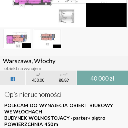
Warszawa, Włochy
obiekt na wynajem
2
2
m
zł/m
40 000 zł
450,00
88,89
Opis nieruchomości
POLECAM DO WYNAJECIA OBIEKT BIUROWY
WE WŁOCHACH
BUDYNEK WOLNOSTOJACY - parter+ piętro
POWIERZCHNIA 450 m