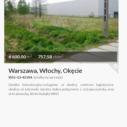
2
2
6 600,00
m
757,58
zł/m
Warszawa, Włochy, Okęcie
WS1-GS-43184
, działka na sprzedaż
Działka inwestycyjna-usługowa ,w okolicy centrum logistyczne,
okolice ul.Jutrzenki, bardzo dobre połączenie z ul.Łopuszańską oraz
al.Krakowską, blisko kolejka WKD