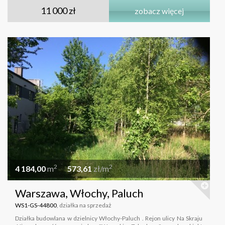
11 000 zł
zobacz więcej
2
2
4 184,00
m
573,61
zł/m
Warszawa, Włochy, Paluch
WS1-GS-44800
, działka na sprzedaż
Działka budowlana w dzielnicy Włochy-Paluch . Rejon ulicy Na Skraju