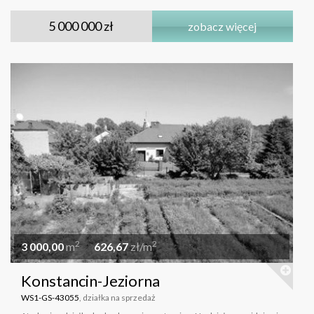
5 000 000 zł
zobacz więcej
2
2
3 000,00
m
626,67
zł/m
Konstancin-Jeziorna
WS1-GS-43055
, działka na sprzedaż