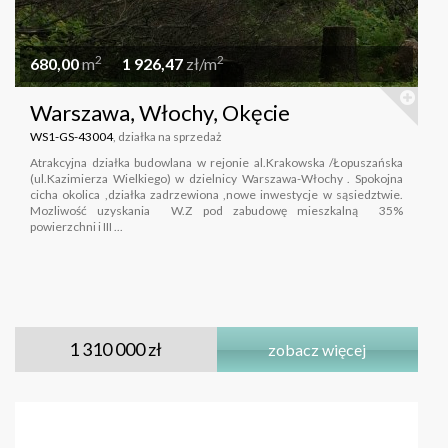
2
2
680,00
m
1 926,47
zł/m
Warszawa, Włochy, Okęcie
WS1-GS-43004
, działka na sprzedaż
Atrakcyjna działka budowlana w rejonie al.Krakowska /Łopuszańska
(ul.Kazimierza Wielkiego) w dzielnicy Warszawa-Włochy . Spokojna
cicha okolica ,działka zadrzewiona ,nowe inwestycje w sąsiedztwie.
Mozliwość uzyskania W.Z pod zabudowę mieszkalną 35%
powierzchni i III ...
1 310 000 zł
zobacz więcej