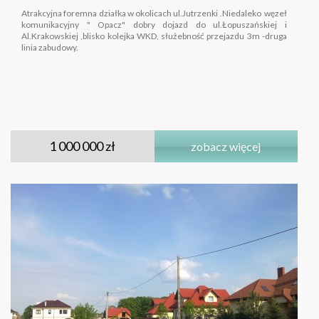
Atrakcyjna foremna działka w okolicach ul.Jutrzenki .Niedaleko węzeł
komunikacyjny " Opacz" dobry dojazd do ul.Łopuszańskiej i
Al.Krakowskiej ,blisko kolejka WKD, służebność przejazdu 3m -druga
linia zabudowy.
1 000 000 zł
zobacz więcej