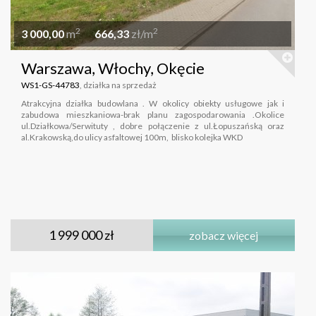
2
2
3 000,00
m
666,33
zł/m
Warszawa, Włochy, Okęcie
WS1-GS-44783
, działka na sprzedaż
Atrakcyjna działka budowlana . W okolicy obiekty usługowe jak i
zabudowa mieszkaniowa-brak planu zagospodarowania .Okolice
ul.Działkowa/Serwituty , dobre połączenie z ul.Łopuszańską oraz
al.Krakowską,do ulicy asfaltowej 100m, blisko kolejka WKD
1 999 000 zł
zobacz więcej