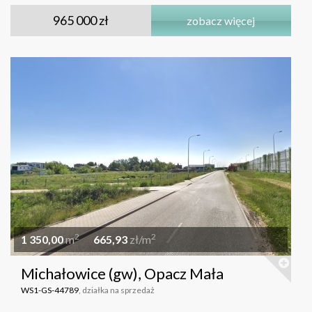
965 000 zł
zobacz więcej
2
2
1 350,00
m
665,93
zł/m
Michałowice (gw), Opacz Mała
WS1-GS-44789
, działka na sprzedaż