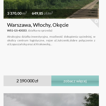
2
2
3 370,00
m
649,85
zł/m
Warszawa, Włochy, Okęcie
WS1-GS-43033
, działka na sprzedaż
Atrakcyjna działka inwestycyjna, mozliwość dokupienia sąsiedniej, w
okolicy centrum logistyczne, rejon ul.Jutrzenki,dobre połączenie z
ul.Łopuszańską oraz al.Krakowską...
2 190 000 zł
zobacz więcej