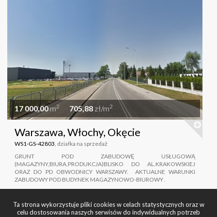
2
2
17 000,00
m
705,88
zł/m
Warszawa, Włochy, Okęcie
WS1-GS-42803
, działka na sprzedaż
GRUNT POD ZABUDOWĘ USŁUGOWĄ
(MAGAZYNY,BIURA,PRODUKCJA)BLISKO DO AL.KRAKOWSKIEJ
ORAZ DO PD OBWODNICY WARSZAWY. AKTUALNE WARUNKI
ZABUDOWY POD BUDYNEK MAGAZYNOWO-BIUROWY .
Ta strona wykorzystuje pliki cookies w celach statystycznych oraz w
celu dostosowania naszych serwisów do indywidualnych potrzeb