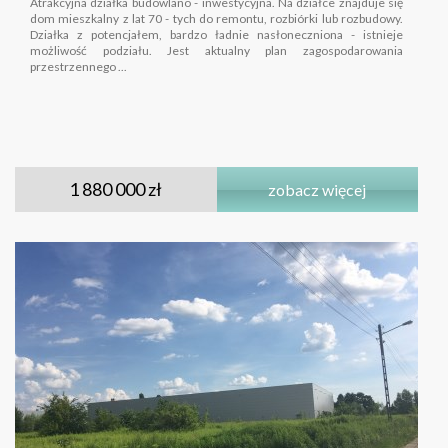
Atrakcyjna działka budowlano - inwestycyjna. Na działce znajduje się
dom mieszkalny z lat 70 - tych do remontu, rozbiórki lub rozbudowy.
Działka z potencjałem, bardzo ładnie nasłoneczniona - istnieje
możliwość podziału. Jest aktualny plan zagospodarowania
przestrzennego ...
1 880 000 zł
zobacz więcej