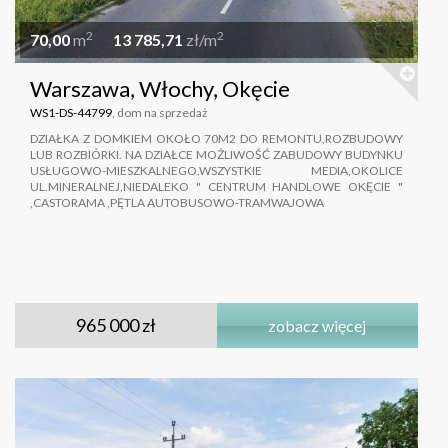
2
2
70,00
m
13 785,71
zł/m
Warszawa, Włochy, Okęcie
WS1-DS-44799
, dom na sprzedaż
DZIAŁKA Z DOMKIEM OKOŁO 70M2 DO REMONTU,ROZBUDOWY
LUB ROZBIÓRKI. NA DZIAŁCE MOŻLIWOŚĆ ZABUDOWY BUDYNKU
USŁUGOWO-MIESZKALNEGO.WSZYSTKIE MEDIA,OKOLICE
UL.MINERALNEJ,NIEDALEKO " CENTRUM HANDLOWE OKĘCIE "
,CASTORAMA ,PĘTLA AUTOBUSOWO-TRAMWAJOWA
965 000 zł
zobacz więcej