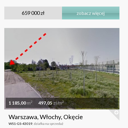
659 000 zł
zobacz więcej
2
2
1 185,00
m
497,05
zł/m
Warszawa, Włochy, Okęcie
WS1-GS-43019
, działka na sprzedaż