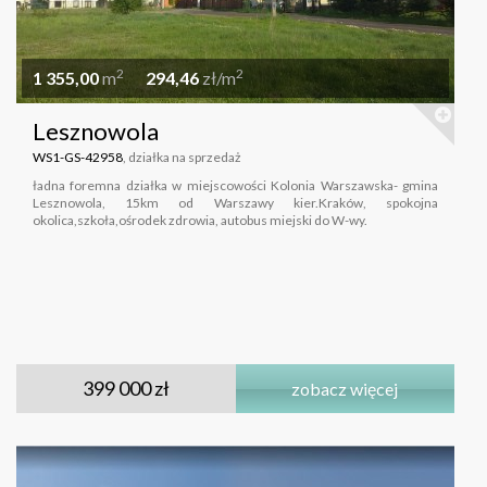
2
2
1 355,00
m
294,46
zł/m
Lesznowola
WS1-GS-42958
, działka na sprzedaż
ładna foremna działka w miejscowości Kolonia Warszawska- gmina
Lesznowola, 15km od Warszawy kier.Kraków, spokojna
okolica,szkoła,ośrodek zdrowia, autobus miejski do W-wy.
399 000 zł
zobacz więcej