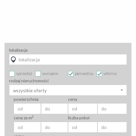
lokalizacja
sprzedaż
wynajem
pierwotny
wtórny
rodzaj nieruchomości
wszystkie oferty
powierzchnia
cena
2
cena za m
liczba pokoi