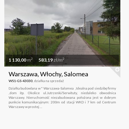
2
2
1 130,00
m
583,19
zł/m
Warszawa, Włochy, Salomea
WS1-GS-43030
, działka na sprzedaż
Działka budowlana w " Warszawa-Salomea ,Idealna pod siedzibę firmy
,dom itp. Okolice ul.Jutrzenki/Serwituty, niedaleko obwodnica
Warszawy. Nieruchomość niezabudowana położona jest w dobrym
punkcie komunikacyjnym: 200m od stacji WKD i 7 km od Centrum
Warszawy w prostej ...