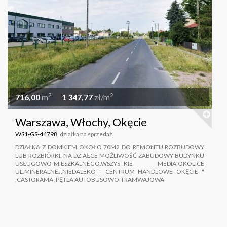
2
2
716,00
m
1 347,77
zł/m
Warszawa, Włochy, Okęcie
WS1-GS-44798
, działka na sprzedaż
DZIAŁKA Z DOMKIEM OKOŁO 70M2 DO REMONTU,ROZBUDOWY
LUB ROZBIÓRKI. NA DZIAŁCE MOŻLIWOŚĆ ZABUDOWY BUDYNKU
USŁUGOWO-MIESZKALNEGO.WSZYSTKIE MEDIA,OKOLICE
UL.MINERALNEJ,NIEDALEKO " CENTRUM HANDLOWE OKĘCIE "
,CASTORAMA ,PĘTLA AUTOBUSOWO-TRAMWAJOWA