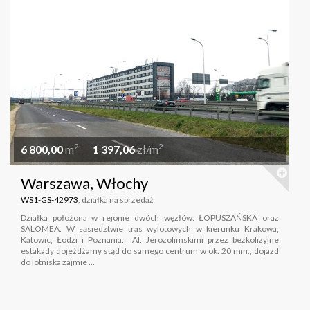
2
2
6 800,00
m
1 397,06
zł/m
Warszawa, Włochy
WS1-GS-42973
, działka na sprzedaż
Działka położona w rejonie dwóch węzłów: ŁOPUSZAŃSKA oraz
SALOMEA. W sąsiedztwie tras wylotowych w kierunku Krakowa,
Katowic, Łodzi i Poznania. Al. Jerozolimskimi przez bezkolizyjne
estakady dojeżdżamy stąd do samego centrum w ok. 20 min., dojazd
do lotniska zajmie ...