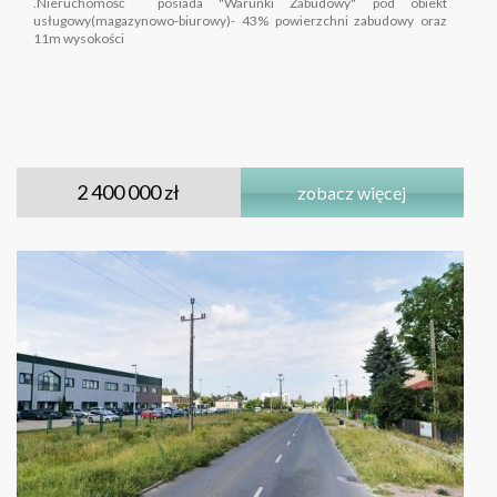
.Nieruchomość posiada "Warunki Zabudowy" pod obiekt
usługowy(magazynowo-biurowy)- 43% powierzchni zabudowy oraz
11m wysokości
2 400 000 zł
zobacz więcej