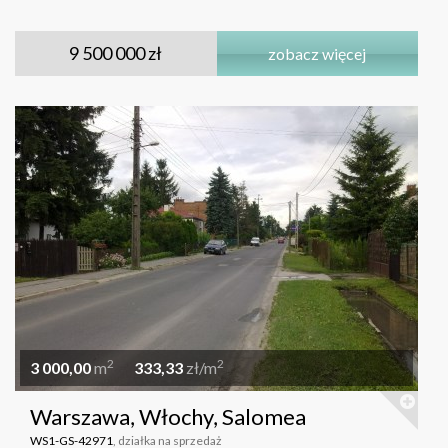
9 500 000 zł
zobacz więcej
2
2
3 000,00
m
333,33
zł/m
Warszawa, Włochy, Salomea
WS1-GS-42971
, działka na sprzedaż