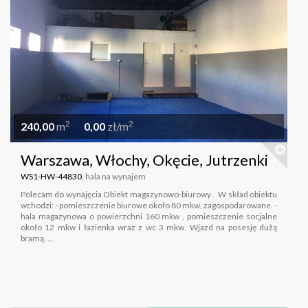
2
2
240,00
m
0,00
zł/m
Warszawa, Włochy, Okęcie, Jutrzenki
WS1-HW-44830
, hala na wynajem
Polecam do wynajęcia Obiekt magazynowo-biurowy . W skład obiektu
wchodzi: - pomieszczenie biurowe około 80 mkw, zagospodarowane. -
hala magazynowa o powierzchni 160 mkw , pomieszczenie socjalne
około 12 mkw i łazienka wraz z wc 3 mkw. Wjazd na posesję dużą
bramą. ...