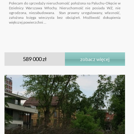
Polecam do sprzedaży nieruchomość położona na Paluchu-Okęcie w
Dzielnicy Warszawa Włochy. Nieruchomość nie posiada WZ, nie
ogrodzona, niezabudowana. Stan prawny uregulowany, własność,
założona księga wieczysta bez obciążeń. Możliwość dokupienia
większej powierzchni ...
589 000 zł
zobacz więcej