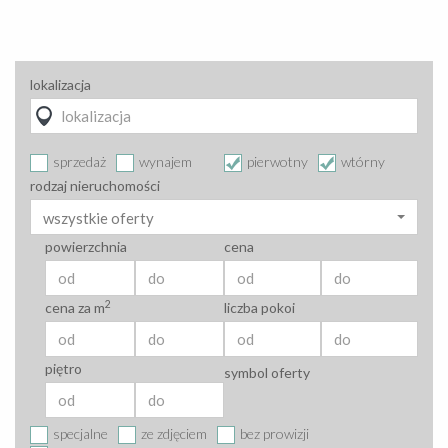
lokalizacja
sprzedaż
wynajem
pierwotny
wtórny
rodzaj nieruchomości
wszystkie oferty
powierzchnia
cena
2
cena za m
liczba pokoi
piętro
symbol oferty
specjalne
ze zdjęciem
bez prowizji