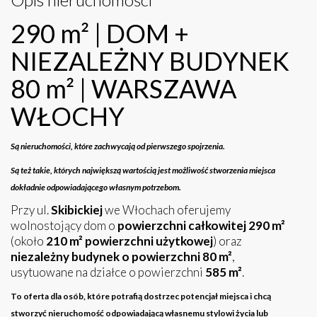
290 m² | DOM +
NIEZALEŻNY BUDYNEK
80 m² | WARSZAWA
WŁOCHY
Są nieruchomości, które zachwycają od pierwszego spojrzenia.
Są też takie, których największą wartością jest możliwość stworzenia miejsca
dokładnie odpowiadającego własnym potrzebom.
Przy ul.
Skibickiej
we Włochach oferujemy
wolnostojący dom o
powierzchni całkowitej 290 m²
(około
210 m² powierzchni użytkowej
) oraz
niezależny budynek o powierzchni 80 m²
,
usytuowane na działce o powierzchni
585 m²
.
To oferta dla osób, które potrafią dostrzec potencjał miejsca i chcą
stworzyć nieruchomość odpowiadającą własnemu stylowi życia lub