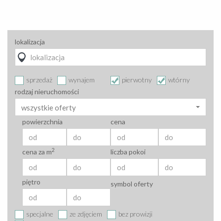
lokalizacja
sprzedaż
wynajem
pierwotny
wtórny
rodzaj nieruchomości
wszystkie oferty
powierzchnia
cena
2
cena za m
liczba pokoi
piętro
symbol oferty
specjalne
ze zdjęciem
bez prowizji