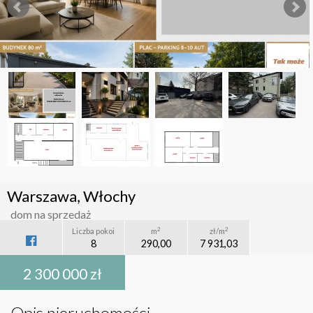
Warszawa, Włochy
dom na sprzedaż
2
2
Liczba pokoi
m
zł/m
8
290,00
7 931,03
2 300 000 zł
Opis nieruchomości