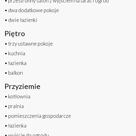
• przestronny salon z wyjściem na taras i ogród
• dwa dodatkowe pokoje
• dwie łazienki
Piętro
• trzy ustawne pokoje
• kuchnia
• łazienka
• balkon
Przyziemie
• kotłownia
• pralnia
• pomieszczenia gospodarcze
• łazienka
• wyjście do ogrodu