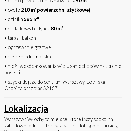
• dom o powierzchni całkowitej
290 m²
• około
210 m² powierzchni użytkowej
• działka
585 m²
• dodatkowy budynek
80 m²
• taras i balkon
• ogrzewanie gazowe
• pełne media miejskie
• możliwość parkowania wielu samochodów na terenie
posesji
• szybki dojazd do centrum Warszawy, Lotniska
Chopina oraz tras S2 i S7
Lokalizacja
Warszawa Włochy to miejsce, które łączy spokojną
zabudowę jednorodzinną z bardzo dobrą komunikacją.