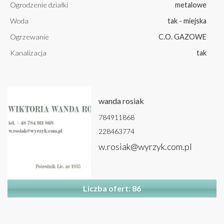
Ogrodzenie działki
metalowe
Woda
tak - miejska
Ogrzewanie
C.O. GAZOWE
Kanalizacja
tak
wanda rosiak
784911868
228463774
w.rosiak@wyrzyk.com.pl
Liczba ofert: 86