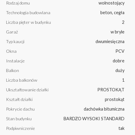
Rodzaj domu
wolnostojący
Technologia budowlana
beton, cegła
Liczba pięter w budynku
2
Garaż
w bryle
Typ kaucji
dwumiesięczna
Okna
PCV
Instalacje
dobre
Balkon
duży
Liczba balkonów
1
Ukształtowanie działki
PROSTOKĄT
Kształt działki
prostokąt
Pokrycie dachu
dachówka bitumiczna
Stan budynku
BARDZO WYSOKI STANDARD
Podpiwniczenie
tak