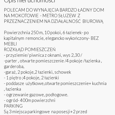
POLECAM DO WYNAJĘCIA BARDZO ŁADNY DOM
NA MOKOTOWIE - METRO SŁUZEW Z
PRZEZNACZENIEM NA DZIAŁALNOŚĆ BIUROWĄ
Powierzchnia 250 m, 10 pokoi, 6 łazienek- po
kapitalnym remoncie, elegancko wykończony- BEZ
MEBLI
ROZKŁĄD POMIESZCZEŃ
- przyziemie/ piwnica z oknami, wys 2,30 /
-parter , otwarte pomieszczenie /4 pokoje /łazienka ,
garderoba,
-garaż, 2 pokoje,2 łazienki, schowek
- 1 piętro ;4 pokoje, 2 łazienki
- poddasze użytkowe,otwarte pomieszczenie+ kuchnia
, łazienka
- ogrzewanie gazowe, podłogowe.
- ogród- 400m powierzchni
PARKING
Są 3 miejsca parkingowe na posesji+2 przed