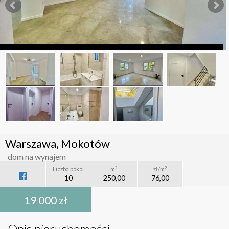
Warszawa, Mokotów
dom na wynajem
2
2
Liczba pokoi
m
zł/m
10
250,00
76,00
19 000 zł
Opis nieruchomości