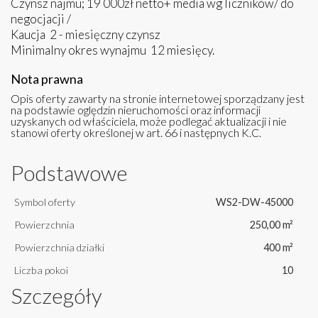
Czynsz najmu; 19 000zł netto+ media wg liczników/ do
negocjacji /
Kaucja 2 - miesięczny czynsz
Minimalny okres wynajmu 12 miesięcy.
Nota prawna
Opis oferty zawarty na stronie internetowej sporządzany jest
na podstawie oględzin nieruchomości oraz informacji
uzyskanych od właściciela, może podlegać aktualizacji i nie
stanowi oferty określonej w art. 66 i następnych K.C.
Podstawowe
Symbol oferty
WS2-DW-45000
Powierzchnia
250,00 m²
Powierzchnia działki
400 m²
Liczba pokoi
10
Szczegóły