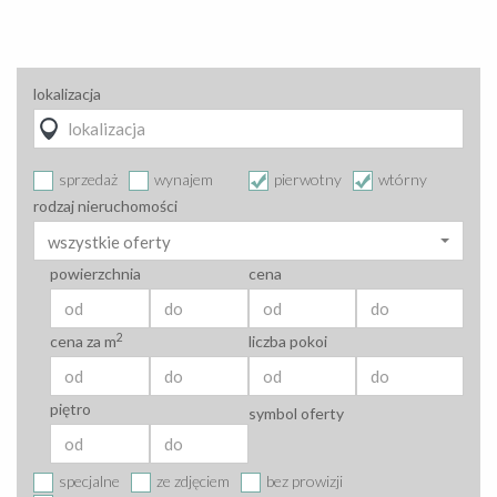
lokalizacja
sprzedaż
wynajem
pierwotny
wtórny
rodzaj nieruchomości
wszystkie oferty
powierzchnia
cena
2
cena za m
liczba pokoi
piętro
symbol oferty
specjalne
ze zdjęciem
bez prowizji