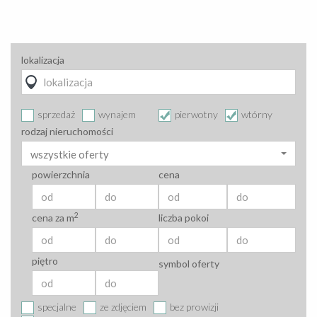
lokalizacja
sprzedaż
wynajem
pierwotny
wtórny
rodzaj nieruchomości
wszystkie oferty
powierzchnia
cena
2
cena za m
liczba pokoi
piętro
symbol oferty
specjalne
ze zdjęciem
bez prowizji