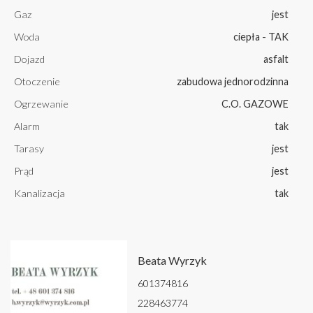
Gaz
jest
Woda
ciepła - TAK
Dojazd
asfalt
Otoczenie
zabudowa jednorodzinna
Ogrzewanie
C.O. GAZOWE
Alarm
tak
Tarasy
jest
Prąd
jest
Kanalizacja
tak
Beata Wyrzyk
601374816
228463774