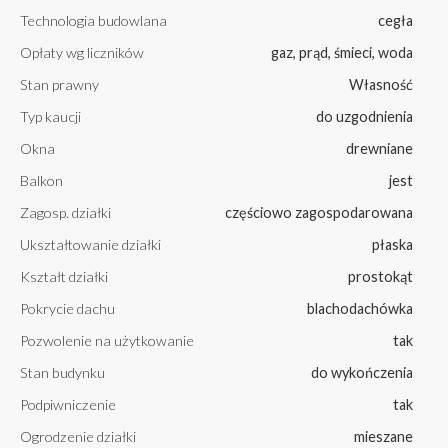
Technologia budowlana
cegła
Opłaty wg liczników
gaz, prąd, śmieci, woda
Stan prawny
Własność
Typ kaucji
do uzgodnienia
Okna
drewniane
Balkon
jest
Zagosp. działki
częściowo zagospodarowana
Ukształtowanie działki
płaska
Kształt działki
prostokąt
Pokrycie dachu
blachodachówka
Pozwolenie na użytkowanie
tak
Stan budynku
do wykończenia
Podpiwniczenie
tak
Ogrodzenie działki
mieszane