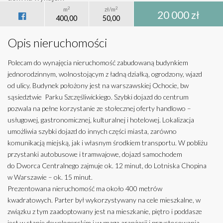
2
2
m
zł/m
20 000 zł
400,00
50,00
Opis nieruchomości
Polecam do wynajęcia nieruchomość zabudowaną budynkiem
jednorodzinnym, wolnostojącym z ładną działką, ogrodzony, wjazd
od ulicy. Budynek położony jest na warszawskiej Ochocie, bw
sąsiedztwie Parku Szczęśliwickiego. Szybki dojazd do centrum
pozwala na pełne korzystanie ze stołecznej oferty handlowo –
usługowej, gastronomicznej, kulturalnej i hotelowej. Lokalizacja
umożliwia szybki dojazd do innych części miasta, zarówno
komunikacją miejską, jak i własnym środkiem transportu. W pobliżu
przystanki autobusowe i tramwajowe, dojazd samochodem
do Dworca Centralnego zajmuje ok. 12 minut, do Lotniska Chopina
w Warszawie – ok. 15 minut.
Prezentowana nieruchomość ma około 400 metrów
kwadratowych. Parter był wykorzystywany na cele mieszkalne, w
związku z tym zaadoptowany jest na mieszkanie, piętro i poddasze
jest w stanie deweloperskim i wymaga aranżacji i przystosowania