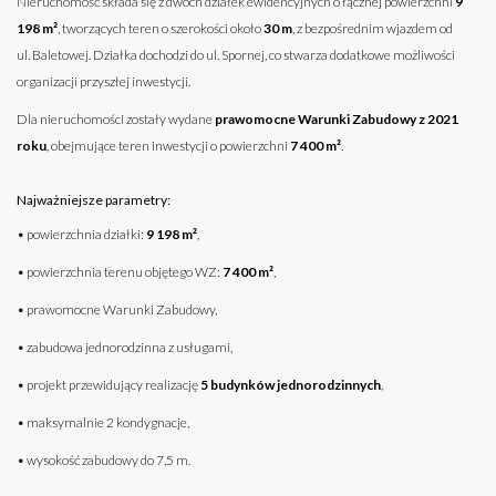
Nieruchomość składa się z dwóch działek ewidencyjnych o łącznej powierzchni
9
198 m²
, tworzących teren o szerokości około
30 m
, z bezpośrednim wjazdem od
ul. Baletowej. Działka dochodzi do ul. Spornej, co stwarza dodatkowe możliwości
organizacji przyszłej inwestycji.
Dla nieruchomości zostały wydane
prawomocne Warunki Zabudowy z 2021
roku
, obejmujące teren inwestycji o powierzchni
7 400 m²
.
Najważniejsze parametry:
• powierzchnia działki:
9 198 m²
,
• powierzchnia terenu objętego WZ:
7 400 m²
,
• prawomocne Warunki Zabudowy,
• zabudowa jednorodzinna z usługami,
• projekt przewidujący realizację
5 budynków jednorodzinnych
,
• maksymalnie 2 kondygnacje,
• wysokość zabudowy do 7,5 m.