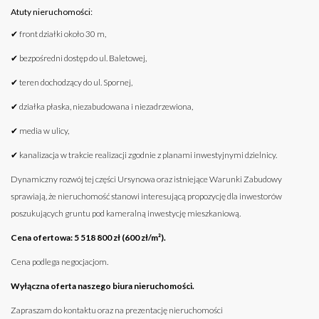
Atuty nieruchomości:
✔ front działki około 30 m,
✔ bezpośredni dostęp do ul. Baletowej,
✔ teren dochodzący do ul. Spornej,
✔ działka płaska, niezabudowana i niezadrzewiona,
✔ media w ulicy,
✔ kanalizacja w trakcie realizacji zgodnie z planami inwestyjnymi dzielnicy.
Dynamiczny rozwój tej części Ursynowa oraz istniejące Warunki Zabudowy
sprawiają, że nieruchomość stanowi interesującą propozycję dla inwestorów
poszukujących gruntu pod kameralną inwestycję mieszkaniową.
Cena ofertowa: 5 518 800 zł (600 zł/m²).
Cena podlega negocjacjom.
Wyłączna oferta naszego biura nieruchomości.
Zapraszam do kontaktu oraz na prezentację nieruchomości