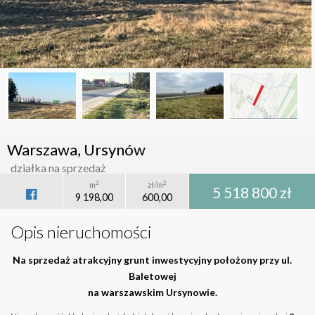
Warszawa, Ursynów
działka na sprzedaż
2
2
m
zł/m
5 518 800 zł
9 198,00
600,00
Opis nieruchomości
Na sprzedaż atrakcyjny grunt inwestycyjny położony przy ul.
Baletowej
na warszawskim Ursynowie.