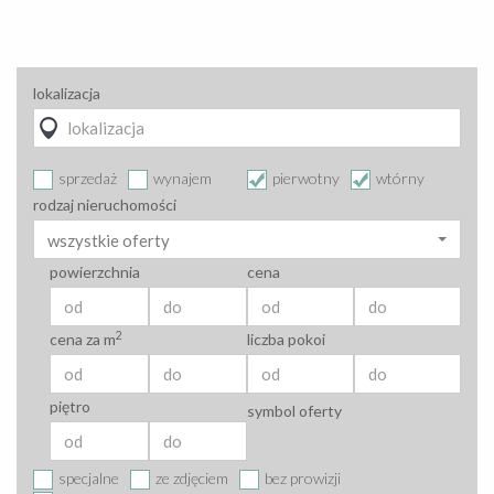
lokalizacja
sprzedaż
wynajem
pierwotny
wtórny
rodzaj nieruchomości
wszystkie oferty
powierzchnia
cena
2
cena za m
liczba pokoi
piętro
symbol oferty
specjalne
ze zdjęciem
bez prowizji