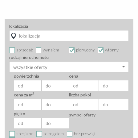
lokalizacja
sprzedaż
wynajem
pierwotny
wtórny
rodzaj nieruchomości
wszystkie oferty
powierzchnia
cena
2
cena za m
liczba pokoi
piętro
symbol oferty
specjalne
ze zdjęciem
bez prowizji