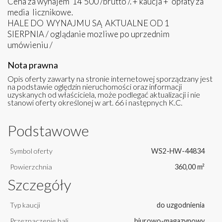
Cena za wynajem 14 500 /brutto /. + kaucja + opłaty za
media licznikowe.
HALE DO WYNAJMU SĄ AKTUALNE OD 1
SIERPNIA / oglądanie mozliwe po uprzednim
umówieniu /
Nota prawna
Opis oferty zawarty na stronie internetowej sporządzany jest
na podstawie oględzin nieruchomości oraz informacji
uzyskanych od właściciela, może podlegać aktualizacji i nie
stanowi oferty określonej w art. 66 i następnych K.C.
Podstawowe
Symbol oferty
WS2-HW-44834
Powierzchnia
360,00 m²
Szczegóły
Typ kaucji
do uzgodnienia
Przeznaczenie hali
biurowo-magazynowy