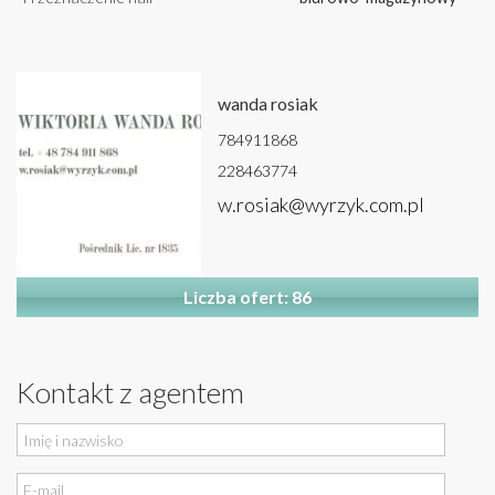
wanda rosiak
784911868
228463774
w.rosiak@wyrzyk.com.pl
Liczba ofert: 86
Kontakt z agentem