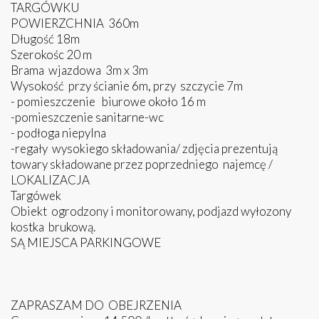
TARGÓWKU
POWIERZCHNIA 360m
Długość 18m
Szerokośc 20 m
Brama wjazdowa 3m x 3m
Wysokość przy ścianie 6m, przy szczycie 7m
- pomieszczenie biurowe około 16 m
-pomieszczenie sanitarne-wc
- podłoga niepylna
-regały wysokiego składowania/ zdjęcia prezentują
towary składowane przez poprzedniego najemcę /
LOKALIZACJA
Targówek
Obiekt ogrodzony i monitorowany, podjazd wyłozony
kostka brukową.
SĄ MIEJSCA PARKINGOWE
ZAPRASZAM DO OBEJRZENIA