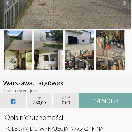
Warszawa, Targówek
hala na wynajem
2
2
m
zł/m
14 500 zł
360,00
0,00
Opis nieruchomości
POLECAM DO WYNAJĘCIA MAGAZYN NA