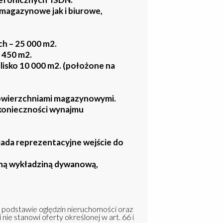
magazynowe jak i biurowe,
h – 25 000 m2.
 450 m2.
lisko 10 000 m2. (położone na
owierzchniami magazynowymi.
 konieczności wynajmu
ada reprezentacyjne wejście do
ną wykładziną dywanową,
a podstawie oględzin nieruchomości oraz
 nie stanowi oferty określonej w art. 66 i