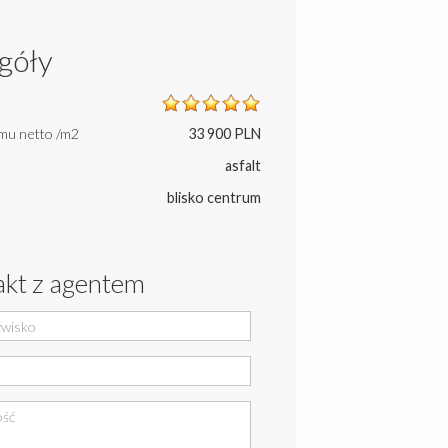
góły
mu netto /m2
33 900 PLN
asfalt
blisko centrum
kt z agentem