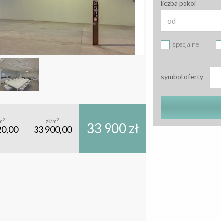
liczba pokoi
specjalne
symbol oferty
2
2
m
zł/m
33 900 zł
20,00
33 900,00