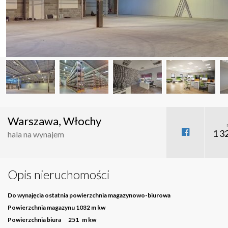
Warszawa, Włochy
1 3
hala na wynajem
Opis nieruchomości
Do wynajęcia
ostatnia
powierzchnia magazynowo-biurowa
Powierzchnia magazynu 1032 m kw
Powierzchnia biura 251 m kw