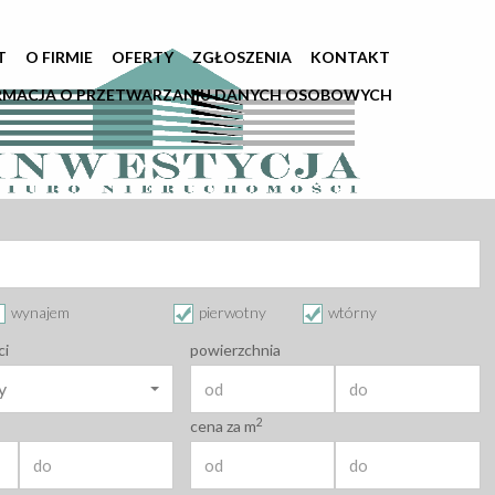
T
O FIRMIE
OFERTY
ZGŁOSZENIA
KONTAKT
RMACJA O PRZETWARZANIU DANYCH OSOBOWYCH
wynajem
pierwotny
wtórny
ci
powierzchnia
y
2
cena za m