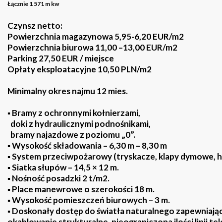
Łącznie 1 571 m kw
Czynsz netto:
Powierzchnia magazynowa 5,95-6,20 EUR/m2
Powierzchnia biurowa 11,00 –13,00 EUR/m2
Parking 27,50 EUR / miejsce
Opłaty eksploatacyjne 10,50 PLN/m2
Minimalny okres najmu 12 mies.
▪ Bramy z ochronnymi kołnierzami,
doki z hydraulicznymi podnośnikami,
bramy najazdowe z poziomu „0”.
▪ Wysokość składowania – 6,30 m – 8,30 m
▪ System przeciwpożarowy (tryskacze, klapy dymowe, h
▪ Siatka słupów – 14,5 × 12 m.
▪ Nośność posadzki 2 t/m2.
▪ Place manewrowe o szerokości 18 m.
▪ Wysokość pomieszczeń biurowych – 3 m.
▪ Doskonały dostęp do światła naturalnego zapewniając
okablowanie strukturalne, nieograniczona ilości linii t