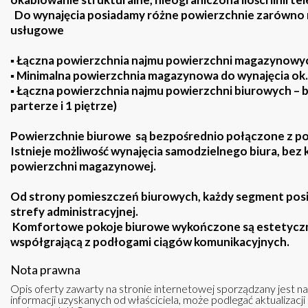
Do wynajęcia posiadamy różne powierzchnie zarówno 
usługowe
▪ Łączna powierzchnia najmu powierzchni magazynowyc
▪ Minimalna powierzchnia magazynowa do wynajęcia ok.
▪ Łączna powierzchnia najmu powierzchni biurowych – b
parterze i 1 piętrze)
Powierzchnie biurowe są bezpośrednio połączone z p
Istnieje możliwość wynajęcia samodzielnego biura, bez
powierzchni magazynowej.
Od strony pomieszczeń biurowych, każdy segment posi
strefy administracyjnej.
Komfortowe pokoje biurowe wykończone są estetycz
współgrającą z podłogami ciągów komunikacyjnych.
Nota prawna
Opis oferty zawarty na stronie internetowej sporządzany jest n
informacji uzyskanych od właściciela, może podlegać aktualizacji i