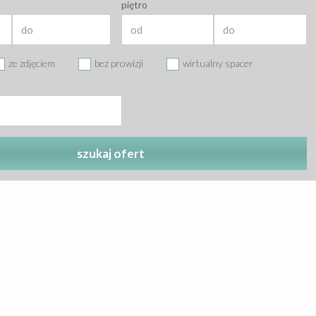
piętro
ze zdjęciem
bez prowizji
wirtualny spacer
szukaj ofert