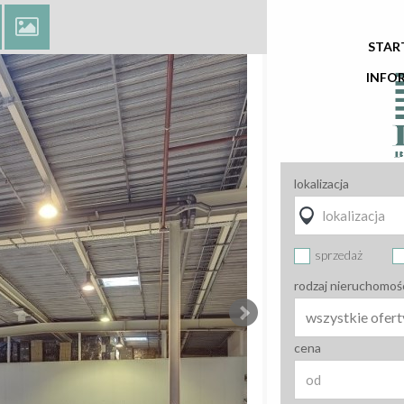
STAR
INFO
lokalizacja
sprzedaż
rodzaj nieruchomoś
wszystkie ofert
cena