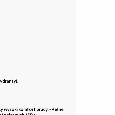
ydranty).
y wysoki komfort pracy. ▪ Pełne
elefonicznych ISDN.