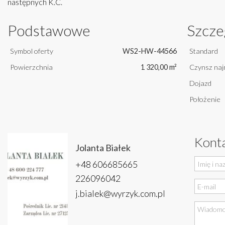
następnych K.C.
Podstawowe
Szcze
Symbol oferty
WS2-HW-44566
Standard
Powierzchnia
1 320,00 m²
Czynsz naj
Dojazd
Położenie
Konta
Jolanta Białek
+48 606685665
226096042
j.bialek@wyrzyk.com.pl