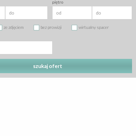
piętro
ze zdjęciem
bez prowizji
wirtualny spacer
szukaj ofert