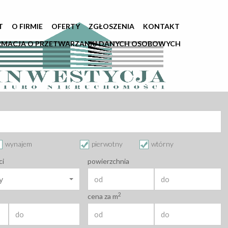
T
O FIRMIE
OFERTY
ZGŁOSZENIA
KONTAKT
RMACJA O PRZETWARZANIU DANYCH OSOBOWYCH
wynajem
pierwotny
wtórny
ci
powierzchnia
y
2
cena za m