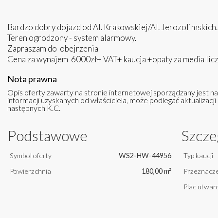
Bardzo dobry dojazd od Al. Krakowskiej/Al. Jerozolimskich.
Teren ogrodzony - system alarmowy.
Zapraszam do obejrzenia
Cena za wynajem 6000zł+ VAT+ kaucja +opaty za media lic
Nota prawna
Opis oferty zawarty na stronie internetowej sporządzany jest n
informacji uzyskanych od właściciela, może podlegać aktualizacji i
następnych K.C.
Podstawowe
Szcze
Symbol oferty
WS2-HW-44956
Typ kaucji
Powierzchnia
180,00 m²
Przeznacze
Plac utwar