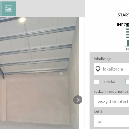
STAR
INFO
lokalizacja
sprzedaż
rodzaj nieruchomoś
wszystkie ofert
cena