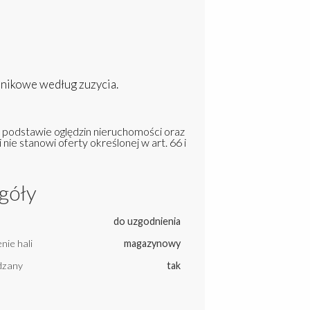
znikowe według zuzycia.
a podstawie oględzin nieruchomości oraz
 nie stanowi oferty określonej w art. 66 i
góły
do uzgodnienia
nie hali
magazynowy
dzany
tak