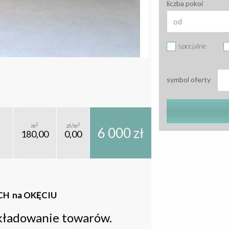
liczba pokoi
specjalne
symbol oferty
2
2
m
zł/m
6 000 zł
180,00
0,00
CH na OKĘCIU
kładowanie towarów.