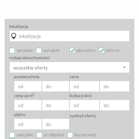
lokalizacja
sprzedaż
wynajem
pierwotny
wtórny
rodzaj nieruchomości
wszystkie oferty
powierzchnia
cena
2
cena za m
liczba pokoi
piętro
symbol oferty
specjalne
ze zdjęciem
bez prowizji