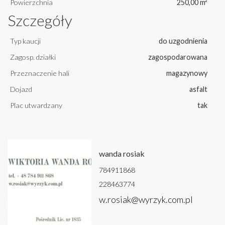
Powierzchnia
250,00 m²
Szczegóły
Typ kaucji
do uzgodnienia
Zagosp. działki
zagospodarowana
Przeznaczenie hali
magazynowy
Dojazd
asfalt
Plac utwardzany
tak
wanda rosiak
784911868
228463774
w.rosiak@wyrzyk.com.pl