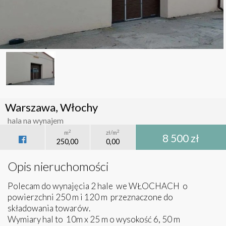
Warszawa, Włochy
hala na wynajem
2
2
m
zł/m
8 500 zł
250,00
0,00
Opis nieruchomości
Polecam do wynajęcia 2 hale we WŁOCHACH o
powierzchni 250 m i 120 m przeznaczone do
składowania towarów.
Wymiary hal to 10m x 25 m o wysokość 6, 50 m