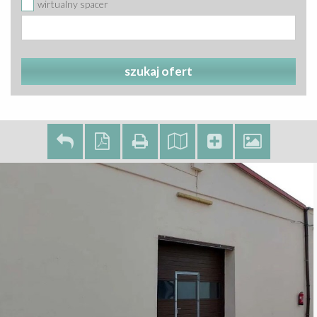
wirtualny spacer
szukaj ofert