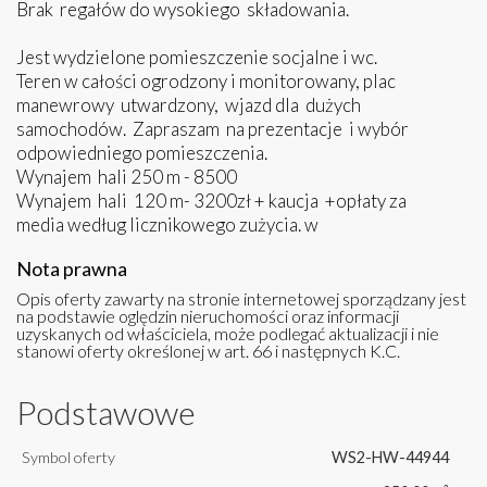
Brak regałów do wysokiego składowania.
Jest wydzielone pomieszczenie socjalne i wc.
Teren w całości ogrodzony i monitorowany, plac
manewrowy utwardzony, wjazd dla dużych
samochodów. Zapraszam na prezentacje i wybór
odpowiedniego pomieszczenia.
Wynajem hali 250 m - 8500
Wynajem hali 120 m- 3200zł + kaucja +opłaty za
media według licznikowego zużycia. w
Nota prawna
Opis oferty zawarty na stronie internetowej sporządzany jest
na podstawie oględzin nieruchomości oraz informacji
uzyskanych od właściciela, może podlegać aktualizacji i nie
stanowi oferty określonej w art. 66 i następnych K.C.
Podstawowe
Symbol oferty
WS2-HW-44944