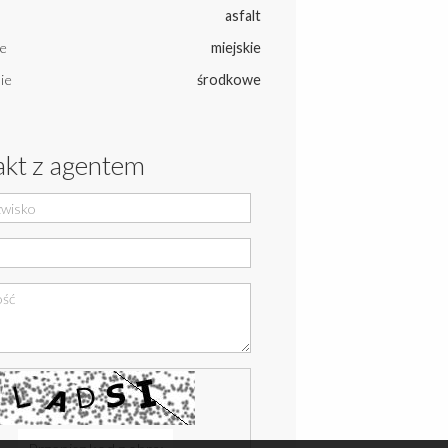
asfalt
e
miejskie
ie
środkowe
kt z agentem