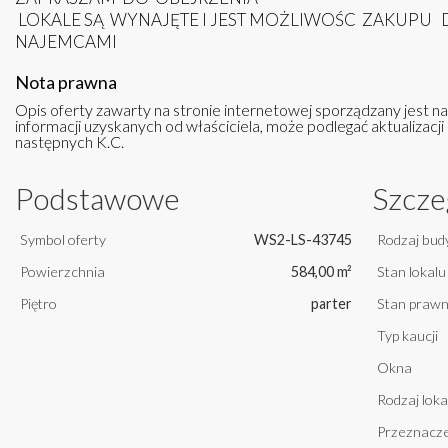
LOKALE SĄ WYNAJĘTE I JEST MOŻLIWOŚC ZAKUP
NAJEMCAMI
Nota prawna
Opis oferty zawarty na stronie internetowej sporządzany jest n
informacji uzyskanych od właściciela, może podlegać aktualizacji i
następnych K.C.
Podstawowe
Szcze
Symbol oferty
WS2-LS-43745
Rodzaj bud
Powierzchnia
584,00 m²
Stan lokalu
Piętro
parter
Stan praw
Typ kaucji
Okna
Rodzaj loka
Przeznacze