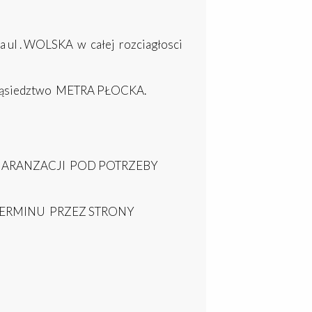
 ul . WOLSKA w całej rozciagłosci
ie sąsiedztwo METRA PŁOCKA.
 ARANZACJI POD POTRZEBY
TERMINU PRZEZ STRONY