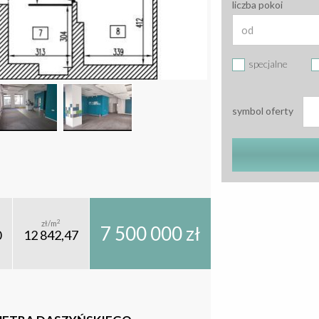
liczba pokoi
specjalne
symbol oferty
2
zł/m
7 500 000 zł
0
12 842,47