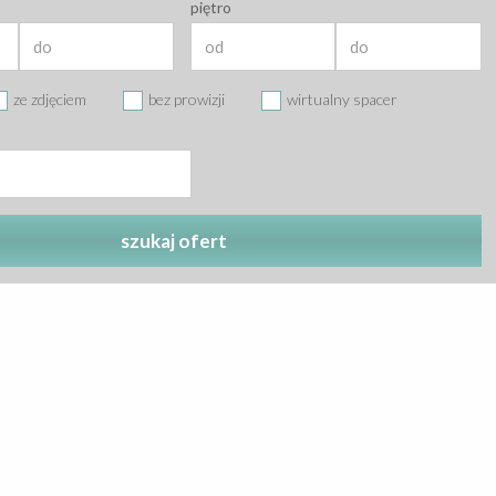
piętro
ze zdjęciem
bez prowizji
wirtualny spacer
szukaj ofert