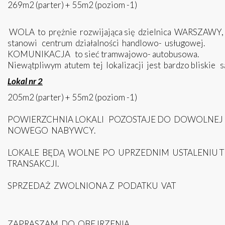
269m2 (parter) + 55m2 (poziom -1)
WOLA to prężnie rozwijająca się dzielnica WARSZAWY, a
stanowi centrum działalności handlowo- usługowej.
KOMUNIKACJA to sieć tramwajowo- autobusowa.
Niewątpliwym atutem tej lokalizacji jest bardzo blisk
Lokal nr 2
205m2 (parter) + 55m2 (poziom -1)
POWIERZCHNIA LOKALI POZOSTAJE DO DOWOLNEJ
NOWEGO NABYWCY.
LOKALE BĘDĄ WOLNE PO UPRZEDNIM USTALENIU 
TRANSAKCJI.
SPRZEDAŻ ZWOLNIONA Z PODATKU VAT
ZAPRASZAM DO OBEJRZENIA