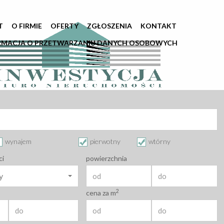
T
O FIRMIE
OFERTY
ZGŁOSZENIA
KONTAKT
RMACJA O PRZETWARZANIU DANYCH OSOBOWYCH
wynajem
pierwotny
wtórny
ci
powierzchnia
y
2
cena za m