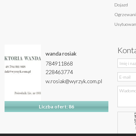
Dojazd
Ogrzewani
Usytuowan
Konta
wanda rosiak
784911868
228463774
w.rosiak@wyrzyk.com.pl
Liczba ofert: 86