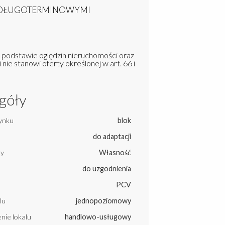
U DŁUGOTERMINOWYMI
a podstawie oględzin nieruchomości oraz
 nie stanowi oferty określonej w art. 66 i
góły
ynku
blok
do adaptacji
ny
Własność
do uzgodnienia
PCV
lu
jednopoziomowy
nie lokalu
handlowo-usługowy