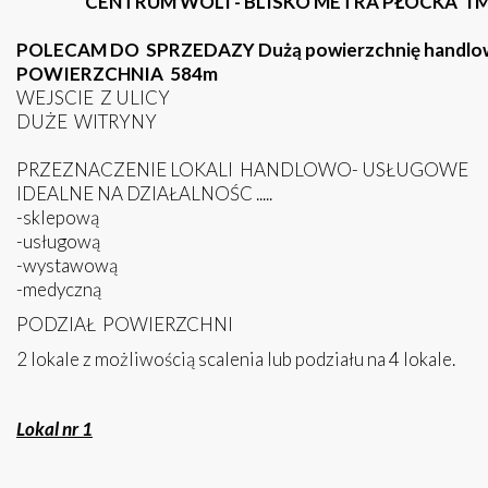
CENTRUM
WOLI - BLISKO METRA PŁOCKA
i 
POLECAM DO SPRZEDAZY Dużą powierzchnię handlową 
POWIERZCHNIA 584m
WEJSCIE Z ULICY
DUŻE WITRYNY
PRZEZNACZENIE LOKALI HANDLOWO- USŁUGOWE
IDEALNE NA DZIAŁALNOŚC .....
-sklepową
-usługową
-wystawową
-medyczną
PODZIAŁ POWIERZCHNI
2 lokale z możliwością scalenia lub podziału na 4 lokale.
Lokal nr 1