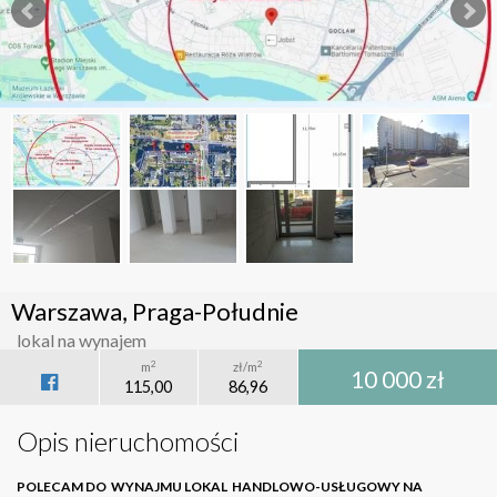
Warszawa, Praga-Południe
lokal na wynajem
2
2
m
zł/m
10 000 zł
115,00
86,96
Opis nieruchomości
POLECAM DO WYNAJMU LOKAL HANDLOWO-USŁUGOWY NA