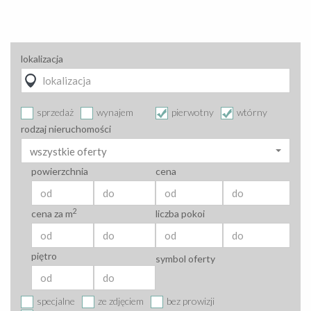
lokalizacja
sprzedaż
wynajem
pierwotny
wtórny
rodzaj nieruchomości
wszystkie oferty
powierzchnia
cena
2
cena za m
liczba pokoi
piętro
symbol oferty
specjalne
ze zdjęciem
bez prowizji