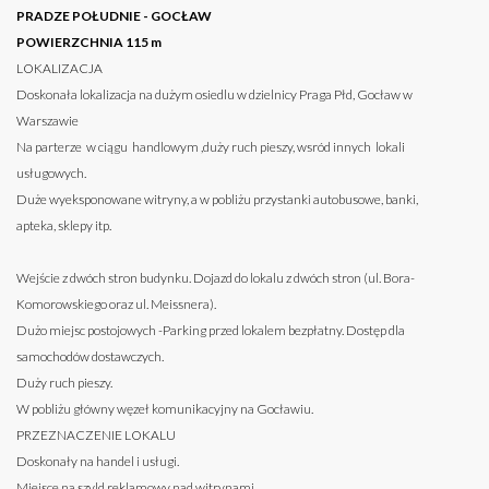
PRADZE POŁUDNIE - GOCŁAW
POWIERZCHNIA 115 m
LOKALIZACJA
Doskonała lokalizacja na dużym osiedlu w dzielnicy Praga Płd, Gocław w
Warszawie
Na parterze w ciągu handlowym ,duży ruch pieszy, wsród innych lokali
usługowych.
Duże wyeksponowane witryny, a w pobliżu przystanki autobusowe, banki,
apteka, sklepy itp.
Wejście z dwóch stron budynku. Dojazd do lokalu z dwóch stron (ul. Bora-
Komorowskiego oraz ul. Meissnera).
Dużo miejsc postojowych -Parking przed lokalem bezpłatny. Dostęp dla
samochodów dostawczych.
Duży ruch pieszy.
W pobliżu główny węzeł komunikacyjny na Gocławiu.
PRZEZNACZENIE LOKALU
Doskonały na handel i usługi.
Miejsce na szyld reklamowy nad witrynami .