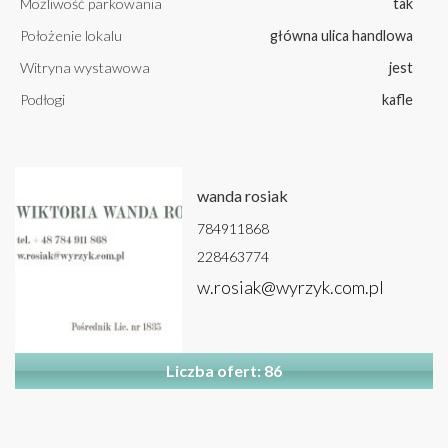
Możliwość parkowania
tak
Położenie lokalu
główna ulica handlowa
Witryna wystawowa
jest
Podłogi
kafle
wanda rosiak
784911868
228463774
w.rosiak@wyrzyk.com.pl
Liczba ofert: 86