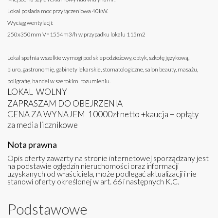
Lokal posiada moc przyłączeniowa 40kW.
Wyciąg wentylacji:
250x350mm V=1554m3/h w przypadku lokalu 115m2
Lokal spełnia wszelkie wymogi pod sklep odzieżowy, optyk, szkołę językową,
biuro, gastronomię, gabinety lekarskie, stomatologiczne, salon beauty, masażu,
poligrafię, handel w szerokim rozumieniu.
LOKAL WOLNY
ZAPRASZAM DO OBEJRZENIA
CENA ZA WYNAJEM 10000zł netto +kaucja + opłąty
za media licznikowe
Nota prawna
Opis oferty zawarty na stronie internetowej sporządzany jest
na podstawie oględzin nieruchomości oraz informacji
uzyskanych od właściciela, może podlegać aktualizacji i nie
stanowi oferty określonej w art. 66 i następnych K.C.
Podstawowe