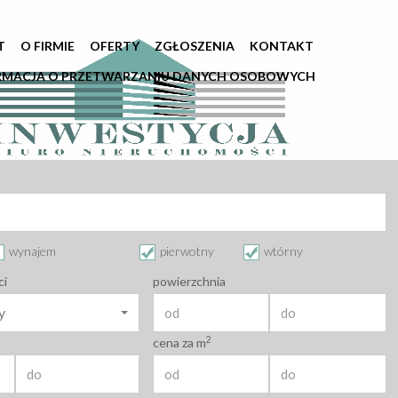
T
O FIRMIE
OFERTY
ZGŁOSZENIA
KONTAKT
RMACJA O PRZETWARZANIU DANYCH OSOBOWYCH
wynajem
pierwotny
wtórny
ci
powierzchnia
y
2
cena za m