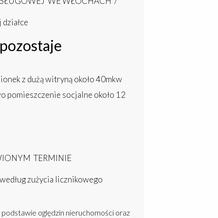
USŁUGOWEJ WE WŁOCHACH /
 działce
pozostaje
dsionek z dużą witryną około 40mkw
wo pomieszczenie socjalne około 12
IONYM TERMINIE
 według zużycia licznikowego
a podstawie oględzin nieruchomości oraz