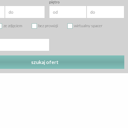
piętro
ze zdjęciem
bez prowizji
wirtualny spacer
szukaj ofert