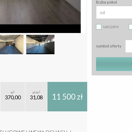
liczba pokoi
specjalne
symbol oferty
2
2
m
zł/m
11 500 zł
370,00
31,08