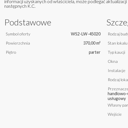
informacji uzyskanych od właściciela, może podlegać aktualizacji i
następnych K.C.
Podstawowe
Szcze
Symbol oferty
WS2-LW-45020
Rodzaj bud
Powierzchnia
370,00 m²
Stan lokalu
Piętro
parter
Typ kaucji
Okna
Instalacje
Rodzaj loka
Przeznacze
handlowo-
usługowy
Własny par
Wejście