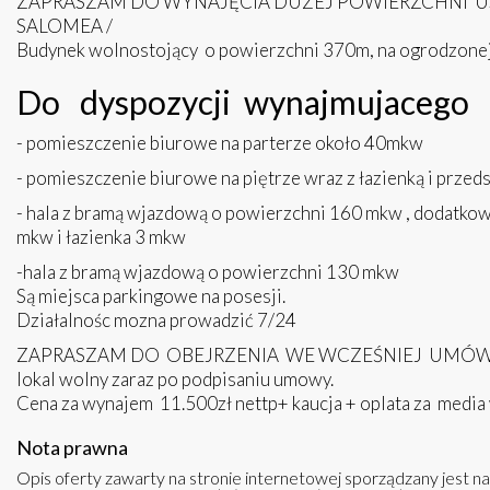
ZAPRASZAM DO WYNAJĘCIA DUŻEJ POWIERZCHNI 
SALOMEA /
Budynek wolnostojący o powierzchni 370m, na ogrodzonej
Do dyspozycji wynajmujacego 
- pomieszczenie biurowe na parterze około 40mkw
- pomieszczenie biurowe na piętrze wraz z łazienką i prze
- hala z bramą wjazdową o powierzchni 160 mkw , dodatko
mkw i łazienka 3 mkw
-hala z bramą wjazdową o powierzchni 130 mkw
Są miejsca parkingowe na posesji.
Działalnośc mozna prowadzić 7/24
ZAPRASZAM DO OBEJRZENIA WE WCZEŚNIEJ UMÓW
lokal wolny zaraz po podpisaniu umowy.
Cena za wynajem 11.500zł nettp+ kaucja + oplata za media
Nota prawna
Opis oferty zawarty na stronie internetowej sporządzany jest n