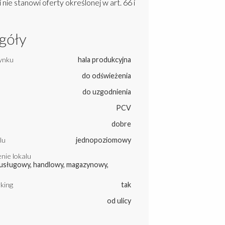
 nie stanowi oferty określonej w art. 66 i
góły
ynku
hala produkcyjna
do odświeżenia
do uzgodnienia
PCV
dobre
lu
jednopoziomowy
nie lokalu
usługowy, handlowy, magazynowy,
king
tak
od ulicy