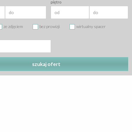
piętro
ze zdjęciem
bez prowizji
wirtualny spacer
szukaj ofert