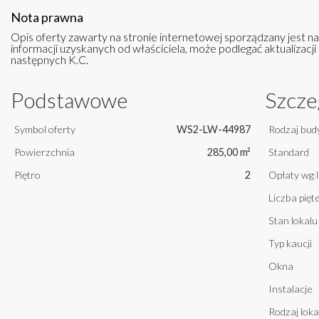
Nota prawna
Opis oferty zawarty na stronie internetowej sporządzany jest n
informacji uzyskanych od właściciela, może podlegać aktualizacji i
następnych K.C.
Podstawowe
Szcze
Symbol oferty
WS2-LW-44987
Rodzaj bud
Powierzchnia
285,00 m²
Standard
Piętro
2
Opłaty wg 
Liczba pię
Stan lokalu
Typ kaucji
Okna
Instalacje
Rodzaj loka