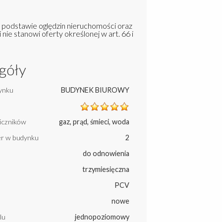
a podstawie oględzin nieruchomości oraz
 nie stanowi oferty określonej w art. 66 i
góły
ynku
BUDYNEK BIUROWY
liczników
gaz, prąd, śmieci, woda
ter w budynku
2
do odnowienia
trzymiesięczna
PCV
nowe
lu
jednopoziomowy