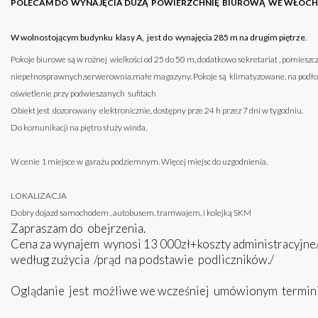
POLECAM DO WYNAJĘCIA DUŻĄ POWIERZCHNIĘ BIUROWĄ WE WŁOC
W wolnostojącym budynku klasy A, jest do wynajęcia 285 m na drugim piętrze.
Pokoje biurowe są w rożnej wielkości od 25 do 50 m, dodatkowo sekretariat , pomieszcz
niepełnosprawnych,serwerownia,małe magazyny. Pokoje są klimatyzowane, na podł
oświetlenie przy podwieszanych sufitach
Obiekt jest dozorowany elektronicznie, dostępny prze 24 h przez 7 dni w tygodniu.
Do komunikacji na piętro służy winda.
W cenie 1 miejsce w garażu podziemnym. Więcej miejsc do uzgodnienia.
LOKALIZACJA
Dobry dojazd samochodem , autobusem, tramwajem, i kolejką SKM
Zapraszam do obejrzenia.
Cena za wynajem wynosi 13 000zł+koszty administracyjne/ 
według zużycia /prąd na podstawie podliczników./
Oglądanie jest możliwe we wcześniej umówionym termini