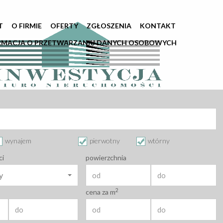
T
O FIRMIE
OFERTY
ZGŁOSZENIA
KONTAKT
RMACJA O PRZETWARZANIU DANYCH OSOBOWYCH
wynajem
pierwotny
wtórny
ci
powierzchnia
y
2
cena za m