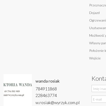
Przeznacze
Dojazd
Ogrzewani
Usytuowan
Możliwość 
Własny par
Położenie l
Wejście
Konta
wanda rosiak
784911868
228463774
w.rosiak@wyrzyk.com.pl