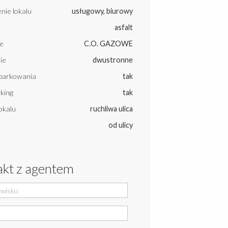
nie lokalu
usługowy, biurowy
asfalt
e
C.O. GAZOWE
ie
dwustronne
parkowania
tak
king
tak
okalu
ruchliwa ulica
od ulicy
kt z agentem