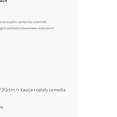
HACH
enia socjalne, sanitariaty w tym dla
ogach wykładzina dywanowa, nowoczesne
20zł/m /+ kaucja +opłaty za media
e.