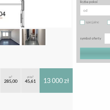
liczba pokoi
specjalne
symbol oferty
2
2
m
zł/m
13 000 zł
285,00
45,61