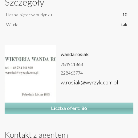
Szczegóły
Liczba pięter w budynku
10
Winda
tak
wanda rosiak
784911868
228463774
w.rosiak@wyrzyk.com.pl
Liczba ofert: 86
Kontakt z agentem