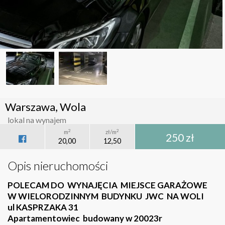
Warszawa, Wola
lokal na wynajem
2
2
m
zł/m
250 zł
20,00
12,50
Opis nieruchomości
POLECAM DO WYNAJĘCIA MIEJSCE GARAŻOWE
W WIELORODZINNYM BUDYNKU JWC NA WOLI
ul KASPRZAKA 31
Apartamentowiec budowany w 20023r