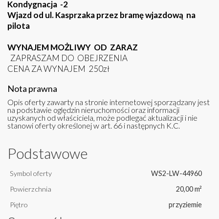
Kondygnacja -2
Wjazd od ul. Kasprzaka przez bramę wjazdową na
pilota
WYNAJEM MOŻLIWY OD ZARAZ
ZAPRASZAM DO OBEJRZENIA
CENA ZA WYNAJEM 250zł
Nota prawna
Opis oferty zawarty na stronie internetowej sporządzany jest
na podstawie oględzin nieruchomości oraz informacji
uzyskanych od właściciela, może podlegać aktualizacji i nie
stanowi oferty określonej w art. 66 i następnych K.C.
Podstawowe
Symbol oferty
WS2-LW-44960
Powierzchnia
20,00 m²
Piętro
przyziemie