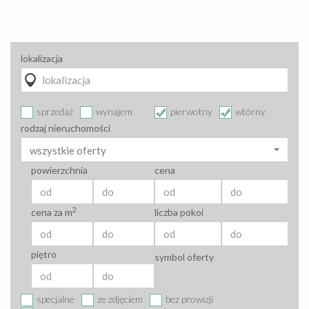
lokalizacja
sprzedaż
wynajem
pierwotny
wtórny
rodzaj nieruchomości
wszystkie oferty
powierzchnia
cena
2
cena za m
liczba pokoi
piętro
symbol oferty
specjalne
ze zdjęciem
bez prowizji