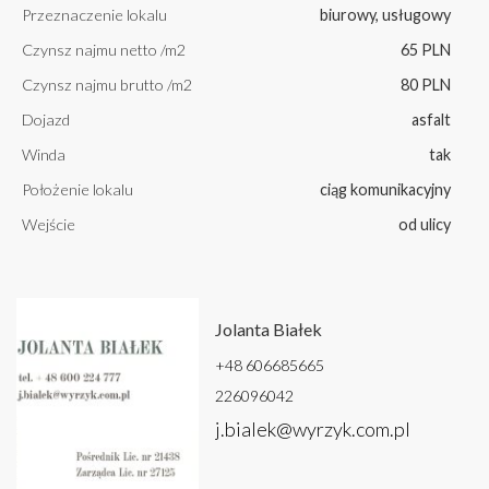
Przeznaczenie lokalu
biurowy, usługowy
Czynsz najmu netto /m2
65 PLN
Czynsz najmu brutto /m2
80 PLN
Dojazd
asfalt
Winda
tak
Położenie lokalu
ciąg komunikacyjny
Wejście
od ulicy
Jolanta Białek
+48 606685665
226096042
j.bialek@wyrzyk.com.pl