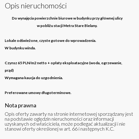
Opis nieruchomości
Do wynajęcia powierzchnie biurowe w budynku przy głównej ulicy
w pobliżu stacji Metra Stare Bielany.
Lokale odświeżone, czyste gotowe do wprowadzenia.
W budynku winda.
Czynsz 65 PLN/m2 netto + opłaty eksploatacyjne (woda, ogrzewanie,
prąd)
Wymagana kaucja do uzgodnienia.
Preferowane umowy długoterminowe.
Nota prawna
Opis oferty zawarty na stronie internetowej sporządzany jest
na podstawie oględzin nieruchomości oraz informacji
uzyskanych od właściciela, może podlegać aktualizacji i nie
stanowi oferty określonej w art. 66 i następnych K.C.