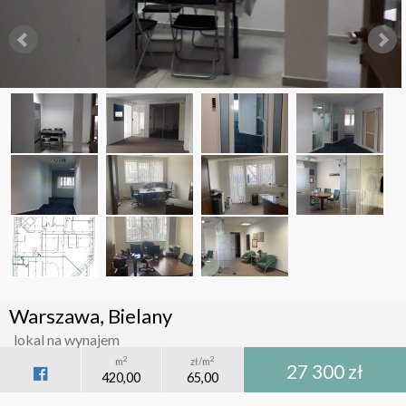
Warszawa, Bielany
lokal na wynajem
2
2
m
zł/m
27 300 zł
420,00
65,00