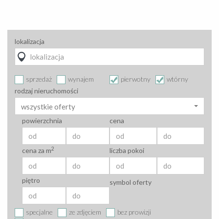
lokalizacja
sprzedaż
wynajem
pierwotny
wtórny
rodzaj nieruchomości
wszystkie oferty
powierzchnia
cena
2
cena za m
liczba pokoi
piętro
symbol oferty
specjalne
ze zdjęciem
bez prowizji