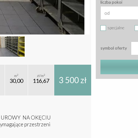
liczba pokoi
specjalne
symbol oferty
2
2
m
zł/m
3 500 zł
30,00
116,67
IUROWY NA OKĘCIU
ymagające przestrzeni