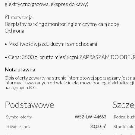
elektryczno gazowa, ekspres do kawy)
Klimatyzacja
Bezpłatny parking z monitoringiem czynny całą dobę
Ochrona
• Możliwość wjazdu dużymi samochodami
• Cena: 3500 zł brutto miesięczni ZAPRASZAM DO OBE
Nota prawna
Opis oferty zawarty na stronie internetowej sporządzany jest n
informacji uzyskanych od właściciela, może podlegać aktualizacji i
następnych K.C.
Podstawowe
Szcze
Symbol oferty
WS2-LW-44663
Rodzaj bud
Powierzchnia
30,00 m²
Stan lokalu