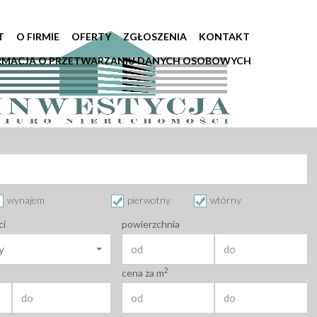
T
O FIRMIE
OFERTY
ZGŁOSZENIA
KONTAKT
RMACJA O PRZETWARZANIU DANYCH OSOBOWYCH
wynajem
pierwotny
wtórny
ci
powierzchnia
y
2
cena za m