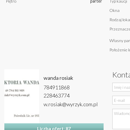
Piętro
parter
Typ kaucji
Okna
Rodzaj loka
Przeznacze
Własny par
Położenie l
Konta
wanda rosiak
784911868
228463774
w.rosiak@wyrzyk.com.pl
Liczba ofert: 87