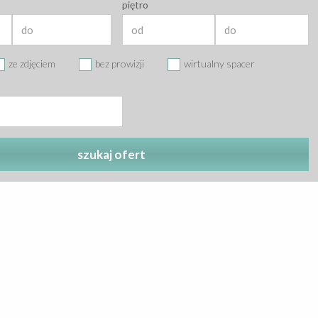
piętro
ze zdjęciem
bez prowizji
wirtualny spacer
szukaj ofert