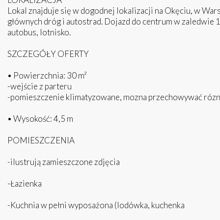
Lokal znajduje się w dogodnej lokalizacji na Okęciu, w Wa
głównych dróg i autostrad. Dojazd do centrum w zaledwie 
autobus, lotnisko.
SZCZEGÓŁY OFERTY
• Powierzchnia: 30 m²
-wejście z parteru
-pomieszczenie klimatyzowane, mozna przechowywać rózn
• Wysokość: 4,5 m
POMIESZCZENIA
-ilustrują zamieszczone zdjęcia
-Łazienka
-Kuchnia w pełni wyposażona (lodówka, kuchenka