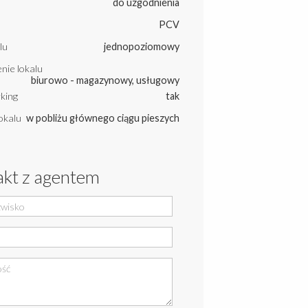
do uzgodnienia
PCV
lu
jednopoziomowy
nie lokalu
biurowo - magazynowy, usługowy
king
tak
okalu
w pobliżu głównego ciągu pieszych
kt z agentem