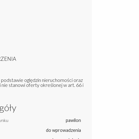
JRZENIA
a podstawie oględzin nieruchomości oraz
 nie stanowi oferty określonej w art. 66 i
góły
ynku
pawilon
do wprowadzenia