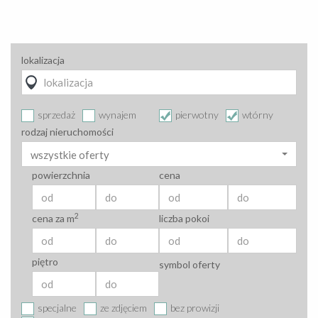
lokalizacja
sprzedaż
wynajem
pierwotny
wtórny
rodzaj nieruchomości
wszystkie oferty
powierzchnia
cena
2
cena za m
liczba pokoi
piętro
symbol oferty
specjalne
ze zdjęciem
bez prowizji