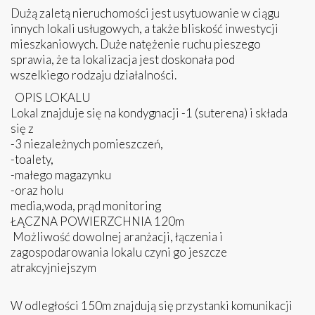
Dużą zaletą nieruchomości jest usytuowanie w ciągu
innych lokali usługowych, a także bliskość inwestycji
mieszkaniowych. Duże natężenie ruchu pieszego
sprawia, że ta lokalizacja jest doskonała pod
wszelkiego rodzaju działalności.
OPIS LOKALU
Lokal znajduje się na kondygnacji -1 (suterena) i składa
się z
-3 niezależnych pomieszczeń,
-toalety,
-małego magazynku
-oraz holu
media,woda, prąd monitoring
ŁĄCZNA POWIERZCHNIA 120m
Możliwość dowolnej aranżacji, łączenia i
zagospodarowania lokalu czyni go jeszcze
atrakcyjniejszym
W odległości 150m znajdują się przystanki komunikacji