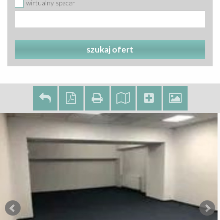
wirtualny spacer
szukaj ofert