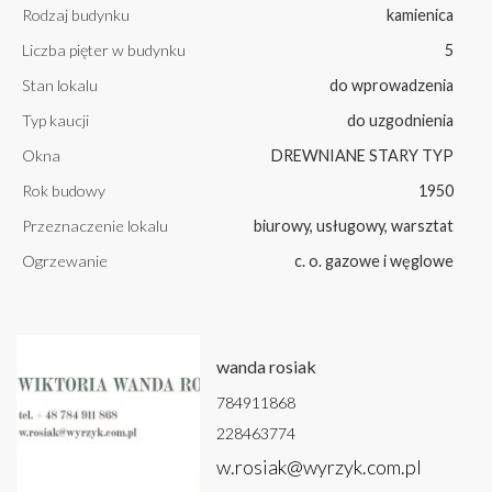
Rodzaj budynku
kamienica
Liczba pięter w budynku
5
Stan lokalu
do wprowadzenia
Typ kaucji
do uzgodnienia
Okna
DREWNIANE STARY TYP
Rok budowy
1950
Przeznaczenie lokalu
biurowy, usługowy, warsztat
Ogrzewanie
c. o. gazowe i węglowe
wanda rosiak
784911868
228463774
w.rosiak@wyrzyk.com.pl