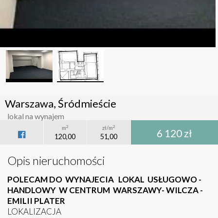
Warszawa, Śródmieście
lokal na wynajem
2
2
m
zł/m
6 120 zł
120,00
51,00
Opis nieruchomości
POLECAM DO WYNAJECIA LOKAL USŁUGOWO -
HANDLOWY W CENTRUM WARSZAWY- WILCZA -
EMILII PLATER
LOKALIZACJA