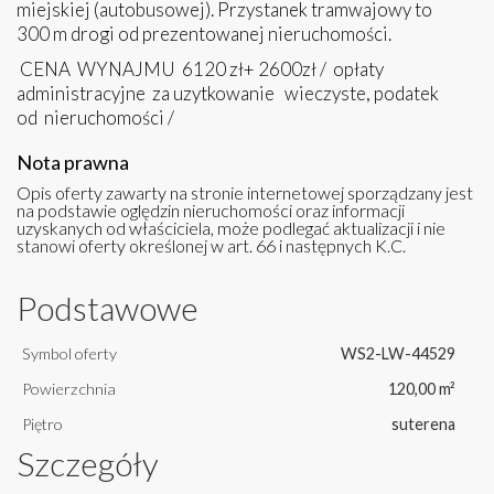
miejskiej (autobusowej). Przystanek tramwajowy to
300 m drogi od prezentowanej nieruchomości.
CENA WYNAJMU 6120 zł+ 2600zł / opłaty
administracyjne za uzytkowanie wieczyste, podatek
od nieruchomości /
Nota prawna
Opis oferty zawarty na stronie internetowej sporządzany jest
na podstawie oględzin nieruchomości oraz informacji
uzyskanych od właściciela, może podlegać aktualizacji i nie
stanowi oferty określonej w art. 66 i następnych K.C.
Podstawowe
Symbol oferty
WS2-LW-44529
Powierzchnia
120,00 m²
Piętro
suterena
Szczegóły