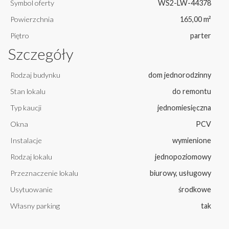
Symbol oferty
WS2-LW-44378
Powierzchnia
165,00 m²
Piętro
parter
Szczegóły
Rodzaj budynku
dom jednorodzinny
Stan lokalu
do remontu
Typ kaucji
jednomiesięczna
Okna
PCV
Instalacje
wymienione
Rodzaj lokalu
jednopoziomowy
Przeznaczenie lokalu
biurowy, usługowy
Usytuowanie
środkowe
Własny parking
tak