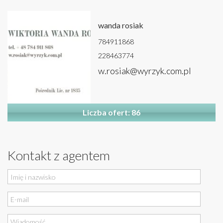
wanda rosiak
784911868
228463774
w.rosiak@wyrzyk.com.pl
Liczba ofert: 86
Kontakt z agentem