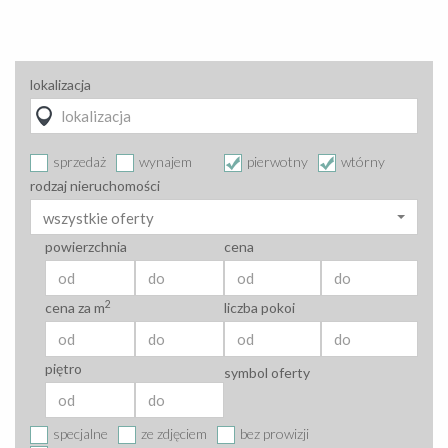
lokalizacja
sprzedaż
wynajem
pierwotny
wtórny
rodzaj nieruchomości
wszystkie oferty
powierzchnia
cena
2
cena za m
liczba pokoi
piętro
symbol oferty
specjalne
ze zdjęciem
bez prowizji