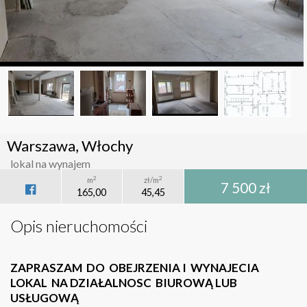
Warszawa, Włochy
lokal na wynajem
2
2
m
zł/m
7 500 zł
165,00
45,45
Opis nieruchomości
ZAPRASZAM DO OBEJRZENIA I WYNAJECIA
LOKAL NA DZIAŁALNOSC BIUROWĄ LUB
USŁUGOWĄ