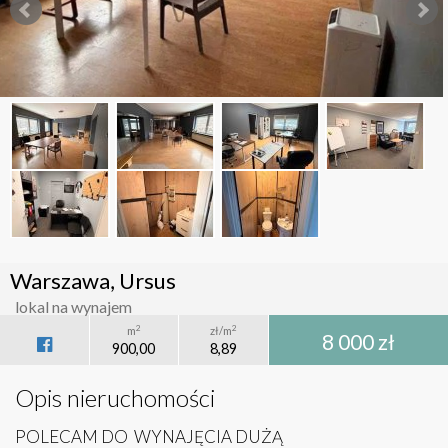
Warszawa, Ursus
lokal na wynajem
2
2
m
zł/m
8 000 zł
900,00
8,89
Opis nieruchomości
POLECAM DO WYNAJĘCIA DUŻĄ