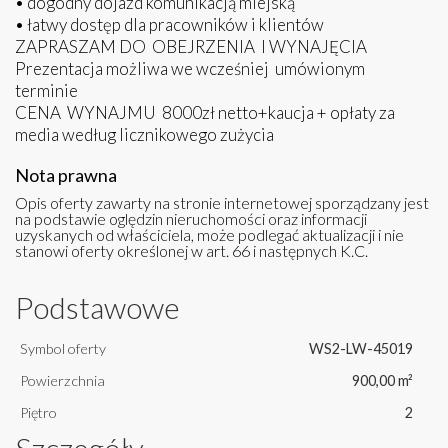
• dogodny dojazd komunikacją miejską
• łatwy dostęp dla pracowników i klientów
ZAPRASZAM DO OBEJRZENIA I WYNAJĘCIA
Prezentacja możliwa we wcześniej umówionym
terminie
CENA WYNAJMU 8000zł netto+kaucja + opłaty za
media według licznikowego zużycia
Nota prawna
Opis oferty zawarty na stronie internetowej sporządzany jest
na podstawie oględzin nieruchomości oraz informacji
uzyskanych od właściciela, może podlegać aktualizacji i nie
stanowi oferty określonej w art. 66 i następnych K.C.
Podstawowe
Symbol oferty
WS2-LW-45019
Powierzchnia
900,00 m²
Piętro
2