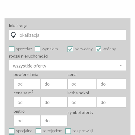
lokalizacja
sprzedaż
wynajem
pierwotny
wtórny
rodzaj nieruchomości
wszystkie oferty
powierzchnia
cena
2
cena za m
liczba pokoi
piętro
symbol oferty
specjalne
ze zdjęciem
bez prowizji