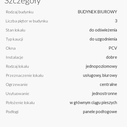
Szczegóły
Rodzaj budynku
BUDYNEK BIUROWY
Liczba pięter w budynku
3
Stan lokalu
do odświeżenia
Typ kaucji
do uzgodnienia
Okna
PCV
Instalacje
dobre
Rodzaj lokalu
jednopoziomowy
Przeznaczenie lokalu
usługowy, biurowy
Ogrzewanie
centralne
Usytuowanie
jednostronne
Położenie lokalu
w głównym ciągu pieszych
Podłogi
panele podłogowe