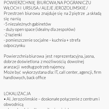
POWIERZCHNIĘ BIUROWĄ NA POGRANICZU
WŁOCH I URSUSA / ALEJE JEROZOLIMSKIE /
Przestrzeń biurowa znajduje się na 2 piętrze ,a składą
się na nią
-5 niezależnych gabinetów
- duży open space (idealny dla zespołów)
-2 łazienki
- pomieszczenie socjalne – kuchnia + strefa
odpoczynku
Powierzchnia biurowa jest reprezentacyjna, jasna,
dobrze doświetlona z możliwością dowolnej
aranzacji według potrzeb najemcy.
Może być wykorzystana dla: IT, call center, agencji, firm
handlowych, back office
LOKALIZACJA
• Al. Jerozolimskie – doskonałe połączenie z centrum i
obwodnicą