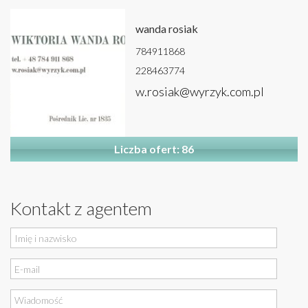
wanda rosiak
784911868
228463774
w.rosiak@wyrzyk.com.pl
Liczba ofert: 86
Kontakt z agentem