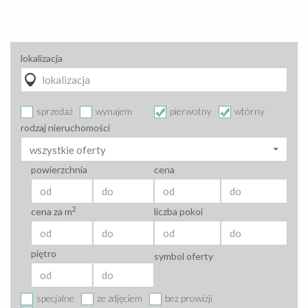
lokalizacja
sprzedaż
wynajem
pierwotny
wtórny
rodzaj nieruchomości
wszystkie oferty
powierzchnia
cena
2
cena za m
liczba pokoi
piętro
symbol oferty
specjalne
ze zdjęciem
bez prowizji