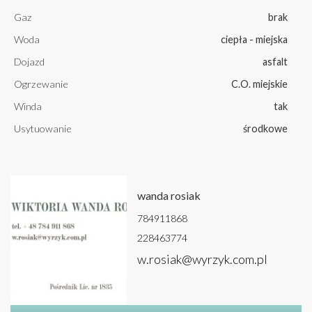
Gaz
brak
Woda
ciepła - miejska
Dojazd
asfalt
Ogrzewanie
C.O. miejskie
Winda
tak
Usytuowanie
środkowe
wanda rosiak
784911868
228463774
w.rosiak@wyrzyk.com.pl