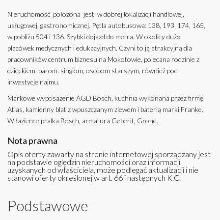
Nieruchomość położona jest w dobrej lokalizacji handlowej,
usługowej, gastronomicznej. Pętla autobusowa: 138, 193, 174, 165,
w pobliżu 504 i 136. Szybki dojazd do metra. W okolicy dużo
placówek medycznych i edukacyjnych. Czyni to ją atrakcyjną dla
pracowników centrum biznesu na Mokotowie, polecana rodzinie z
dzieckiem, parom, singlom, osobom starszym, również pod
inwestycje najmu.
Markowe wyposażenie AGD Bosch, kuchnia wykonana przez firmę
Atlas, kamienny blat z wpuszczanym zlewem i baterią marki Franke.
W łazience pralka Bosch, armatura Geberit, Grohe.
Nota prawna
Opis oferty zawarty na stronie internetowej sporządzany jest
na podstawie oględzin nieruchomości oraz informacji
uzyskanych od właściciela, może podlegać aktualizacji i nie
stanowi oferty określonej w art. 66 i następnych K.C.
Podstawowe