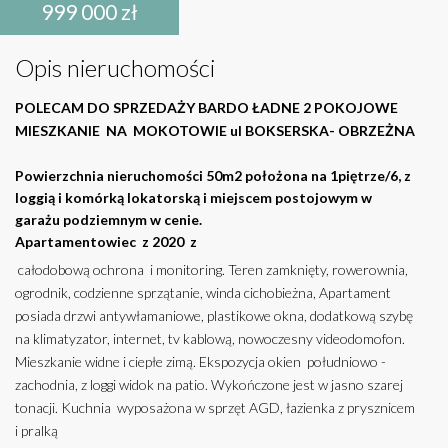
999 000 zł
Opis nieruchomości
POLECAM DO SPRZEDAŻY BARDO ŁADNE 2 POKOJOWE
MIESZKANIE NA MOKOTOWIE ul BOKSERSKA- OBRZEŻNA
Powierzchnia nieruchomości 50m2 położona na 1piętrze/6, z
loggią i komórką lokatorską i miejscem postojowym w
garażu podziemnym w cenie.
Apartamentowiec z 2020 z
całodobową ochrona i monitoring. Teren zamknięty, rowerownia,
ogrodnik, codzienne sprzątanie, winda cichobieżna, Apartament
posiada drzwi antywłamaniowe, plastikowe okna, dodatkową szybę
na klimatyzator, internet, tv kablową, nowoczesny videodomofon.
Mieszkanie widne i ciepłe zimą. Ekspozycja okien południowo -
zachodnia, z loggi widok na patio. Wykończone jest w jasno szarej
tonacji. Kuchnia wyposażona w sprzęt AGD, łazienka z prysznicem
i pralką