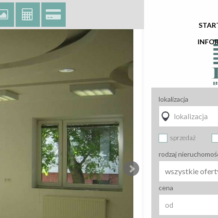
STAR
INFO
lokalizacja
sprzedaż
rodzaj nieruchomoś
wszystkie ofert
cena