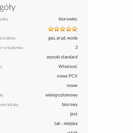
góły
ynku
biurowiec
liczników
gaz, prąd, woda
ter w budynku
3
wysoki standard
ny
Własność
nowe PCV
nowe
lu
wielopoziomowy
nie lokalu
biurowy
jest
tak - miejska
asfalt