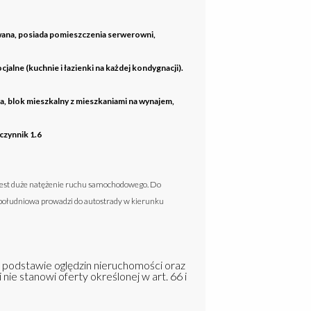
ana, posiada pomieszczenia serwerowni,
alne (kuchnie i łazienki na każdej kondygnacji).
a, blok mieszkalny z mieszkaniami na wynajem,
zynnik 1.6
jest duże natężenie ruchu samochodowego. Do
 południowa prowadzi do autostrady w kierunku
a podstawie oględzin nieruchomości oraz
 nie stanowi oferty określonej w art. 66 i