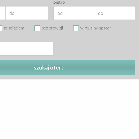
piętro
ze zdjęciem
bez prowizji
wirtualny spacer
szukaj ofert