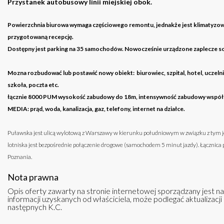
Przystanek autobusowy linii miejskiej obok.
Powierzchnia biurowa wymaga częściowego remontu, jednakże jest klimatyzow
przygotowaną recepcję.
Dostępny jest parking na 35 samochodów.
Nowocześnie urządzone zaplecze socj
Mozna rozbudować lub postawić nowy obiekt: biurowiec, szpital, hotel, uczelni
szkoła, poczta etc.
łącznie 8000 PUM wysokość zabudowy do 18m, intensywność zabudowy współc
MEDIA: prąd, woda, kanalizacja, gaz, telefony, internet na działce.
Puławska jest ulicą wylotową z Warszawy w kierunku południowym w związku z tym 
lotniska jest bezpośrednie połączenie drogowe (samochodem 5 minut jazdy). Łącznica
Poznania.
Nota prawna
Opis oferty zawarty na stronie internetowej sporządzany jest n
informacji uzyskanych od właściciela, może podlegać aktualizacji i
następnych K.C.