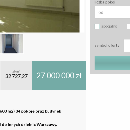
liczba pokoi
specjalne
symbol oferty
2
zł/m
27 000 000 zł
32 727,27
4600 m2) 34 pokoje oraz budynek
 do innych dzielnic Warszawy.