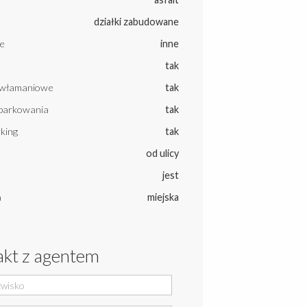
działki zabudowane
e
inne
tak
ywłamaniowe
tak
parkowania
tak
king
tak
od ulicy
jest
a
miejska
kt z agentem