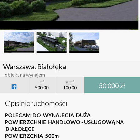
Warszawa, Białołęka
obiekt na wynajem
2
2
m
zł/m
50 000 zł
500,00
100,00
Opis nieruchomości
POLECAM DO WYNAJECIA DUŻĄ
POWIERZCHNIE HANDLOWO - USŁUGOWĄ NA
BIAŁOŁĘCE
POWIERZCNIA 500m