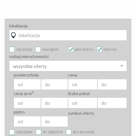
lokalizacja
sprzedaż
wynajem
pierwotny
wtórny
rodzaj nieruchomości
wszystkie oferty
powierzchnia
cena
2
cena za m
liczba pokoi
piętro
symbol oferty
specjalne
ze zdjęciem
bez prowizji