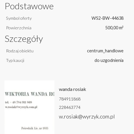
Podstawowe
Symbol oferty
WS2-BW-44638
Powierzchnia
500,00 m²
Szczegóły
Rodzaj obiektu
centrum_handlowe
Typ kaucji
do uzgodnienia
wanda rosiak
784911868
228463774
w.rosiak@wyrzyk.com.pl