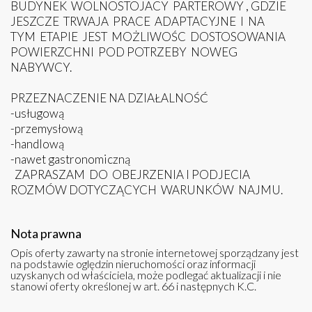
BUDYNEK WOLNOSTOJACY PARTEROWY , GDZIE
JESZCZE TRWAJA PRACE ADAPTACYJNE I NA
TYM ETAPIE JEST MOŻLIWOŚC DOSTOSOWANIA
POWIERZCHNI POD POTRZEBY NOWEG
NABYWCY.
PRZEZNACZENIE NA DZIAŁALNOŚĆ
-usługową
-przemysłową
-handlową
-nawet gastronomiczną
ZAPRASZAM DO OBEJRZENIA I PODJECIA
ROZMÓW DOTYCZĄCYCH WARUNKÓW NAJMU.
Nota prawna
Opis oferty zawarty na stronie internetowej sporządzany jest
na podstawie oględzin nieruchomości oraz informacji
uzyskanych od właściciela, może podlegać aktualizacji i nie
stanowi oferty określonej w art. 66 i następnych K.C.