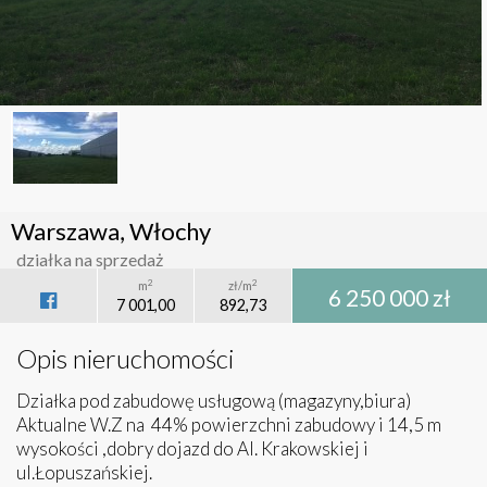
Warszawa, Włochy
działka na sprzedaż
2
2
m
zł/m
6 250 000 zł
7 001,00
892,73
Opis nieruchomości
Działka pod zabudowę usługową (magazyny,biura)
Aktualne W.Z na 44% powierzchni zabudowy i 14,5 m
wysokości ,dobry dojazd do Al. Krakowskiej i
ul.Łopuszańskiej.