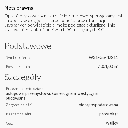
Nota prawna
Opis oferty zawarty na stronie internetowej sporządzany jest
na podstawie oględzin nieruchomości oraz informacji
uzyskanych od właściciela, może podlegać aktualizacji i nie
stanowi oferty określonej w art. 66 i następnych K.C.
Podstawowe
Symbol oferty
WS1-GS-42211
Powierzchnia
7 001,00 m²
Szczegóły
Przeznaczenie działki
usługowa, przemysłowa, komercyjna, inwestycyjna,
budowlana
Zagosp. działki
niezagospodarowana
Kształt działki
prostokąt
Gaz
w ulicy