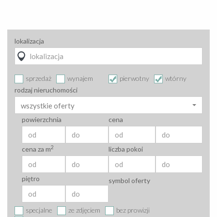
lokalizacja
sprzedaż
wynajem
pierwotny
wtórny
rodzaj nieruchomości
wszystkie oferty
powierzchnia
cena
2
cena za m
liczba pokoi
piętro
symbol oferty
specjalne
ze zdjęciem
bez prowizji